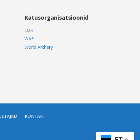
Katusorganisatsioonid
EOK
WAE
World Archery
OETAJAD
KONTAKT
ET