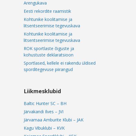
Arengukava
Eesti rekordite raamistik
Kohtunike koolitamise ja
litsentseerimise tegevuskava
Kohtunike koolitamise ja
litsentseerimise tegevuskava
ROK sportlaste õiguste ja
kohustuste deklaratsioon
Sportlased, kellele ei rakendu üldised
sporditegevuse piirangud
Liikmesklubid
Baltic Hunter SC – BH
Järvakandi Ilves – JVI
Järvamaa Amburite Klubi – JAK
Kagu Vibuklubi – KVK