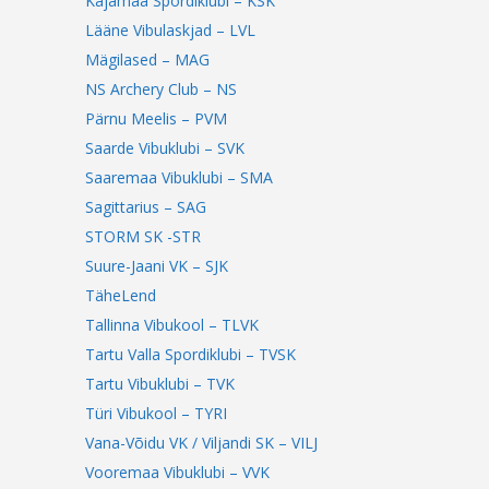
Kajamaa Spordiklubi – KSK
Lääne Vibulaskjad – LVL
Mägilased – MAG
NS Archery Club – NS
Pärnu Meelis – PVM
Saarde Vibuklubi – SVK
Saaremaa Vibuklubi – SMA
Sagittarius – SAG
STORM SK -STR
Suure-Jaani VK – SJK
TäheLend
Tallinna Vibukool – TLVK
Tartu Valla Spordiklubi – TVSK
Tartu Vibuklubi – TVK
Türi Vibukool – TYRI
Vana-Võidu VK / Viljandi SK – VILJ
Vooremaa Vibuklubi – VVK