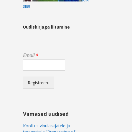
siia!
Uudiskirjaga liitumine
*
Email
*
E
m
a
i
l
Registreeru
*
Viimased uudised
Koolitus vibulaskjatele ja
treeneritele “Preparation of