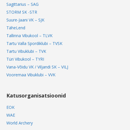
Sagittarius – SAG
STORM SK -STR
Suure-Jaani VK – SJK
TäheLend
Tallinna Vibukool – TLVK
Tartu Valla Spordiklubi – TVSK
Tartu Vibuklubi – TVK
Türi Vibukool – TYRI
Vana-Võidu VK / Viljandi SK – VILJ
Vooremaa Vibuklubi – VVK
Katusorganisatsioonid
EOK
WAE
World Archery