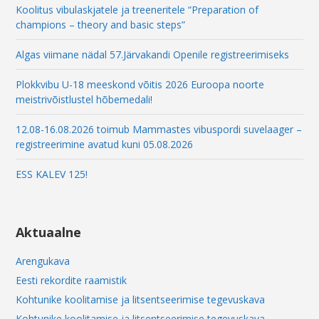
a
Koolitus vibulaskjatele ja treeneritele “Preparation of
i
champions – theory and basic steps”
l
Algas viimane nädal 57.Järvakandi Openile registreerimiseks
Plokkvibu U-18 meeskond võitis 2026 Euroopa noorte
meistrivõistlustel hõbemedali!
12.08-16.08.2026 toimub Mammastes vibuspordi suvelaager –
registreerimine avatud kuni 05.08.2026
ESS KALEV 125!
Aktuaalne
Arengukava
Eesti rekordite raamistik
Kohtunike koolitamise ja litsentseerimise tegevuskava
Kohtunike koolitamise ja litsentseerimise tegevuskava