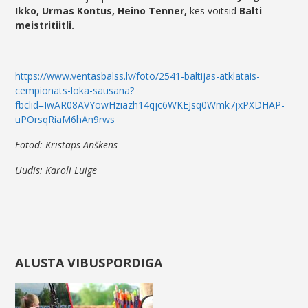
Ikko, Urmas Kontus, Heino Tenner,
kes võitsid
Balti
meistritiitli.
https://www.ventasbalss.lv/foto/2541-baltijas-atklatais-
cempionats-loka-sausana?
fbclid=IwAR08AVYowHziazh14qjc6WKEJsq0Wmk7jxPXDHAP-
uPOrsqRiaM6hAn9rws
Fotod: Kristaps Anškens
Uudis: Karoli Luige
ALUSTA VIBUSPORDIGA