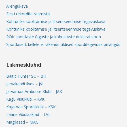
Arengukava
Eesti rekordite raamistik
Kohtunike koolitamise ja litsentseerimise tegevuskava
Kohtunike koolitamise ja litsentseerimise tegevuskava
ROK sportlaste õiguste ja kohustuste deklaratsioon
Sportlased, kellele ei rakendu üldised sporditegevuse piirangud
Liikmesklubid
Baltic Hunter SC – BH
Järvakandi Ilves – JVI
Järvamaa Amburite Klubi – JAK
Kagu Vibuklubi – KVK
Kajamaa Spordiklubi – KSK
Lääne Vibulaskjad – LVL
Mägilased – MAG