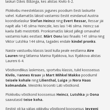
laskuri Dāvis Blāzega, kes alistas Kivilo 6-2.
Plokkvibu meesteklassis jagunes poodium Eesti laskurite
vahel. Kullamatšis läksid vastamisi Eestit esindanud Austria
koondiselaskur
Stefan Heincz
ning
Evert Ressar,
Ressar jäi
napilt alla 145 silma Heinczile, kes lasi 146 silma. Heincz sai
kaela Balti meistritiitli. Pronksimatšis läksid jällegi omavahel
vastamisi kaks eestlast.
Märt Oon
a lasi finaalis 141 silma ning
Viktor Lutshka 144 silma, tagades endale
kindel pronks
.
Naiste vaistuvibu klassis lasid kulla peale eestlanna
Aire
Lauren
ning lätlanna Marina Rjabkova, kus Rjabkova alistas
Laureni 6-4.
Võistkondlikus laskmises, sportvibu klassis, tulid koosseisus
Kivilo,
H
annes Kraav
ja
Mart Mihkel Makko
poodiumil
teisele kohale
ning
Lilienthal, Luige
ja
Nora Haas
kolmandale.
Meistriks krooniti Läti võistkond.
Plokkvibu võistkond koosseisus
Heincz
,
Lutshka
ja
Oona
saavutasid
teise koha.
Eestist oli ka väljas pikkvibu võistkond koosseisus
Jevgeni