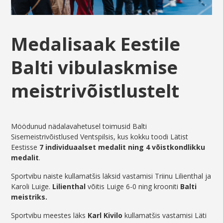
Medalisaak Eestile
Balti vibulaskmise
meistrivõistlustelt
Möödunud nädalavahetusel toimusid Balti
Sisemeistrivõistlused Ventspilsis, kus kokku toodi Lätist
Eestisse
7 individuaalset medalit
ning 4 võistkondlikku
medalit
.
Sportvibu naiste kullamatšis läksid vastamisi Triinu Lilienthal ja
Karoli Luige.
Lilienthal
võitis Luige 6-0 ning krooniti
Balti
meistriks.
Sportvibu meestes läks
Karl Kivilo
kullamatšis vastamisi Läti