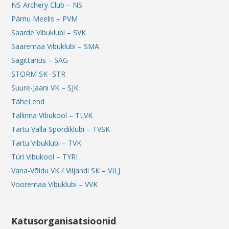
NS Archery Club – NS
Pärnu Meelis – PVM
Saarde Vibuklubi – SVK
Saaremaa Vibuklubi – SMA
Sagittarius – SAG
STORM SK -STR
Suure-Jaani VK – SJK
TäheLend
Tallinna Vibukool – TLVK
Tartu Valla Spordiklubi – TVSK
Tartu Vibuklubi – TVK
Türi Vibukool – TYRI
Vana-Võidu VK / Viljandi SK – VILJ
Vooremaa Vibuklubi – VVK
Katusorganisatsioonid