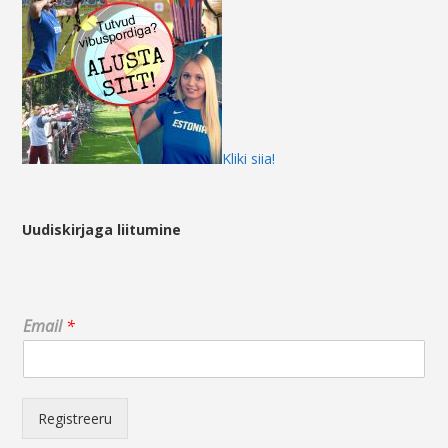
Kliki siia!
Uudiskirjaga liitumine
*
Email
*
E
m
a
i
l
Registreeru
*