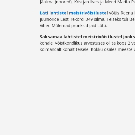
Jäätma (noored), Kristjan Ilves ja Meeri Marita Pa
Läti lahtistel meistrivõistlustel
võitis Reena 
juunioride Eesti rekordi 349 silma. Teiseks tuli Be
Viher. Mõlemad pronksid jäid Lätti.
Saksamaa lahtistel meistrivõistlustel jook
kohale. Võistkondlikus arvestuses oli ta koos 2 
kolmandalt kohalt teisele. Kokku osales meeste 