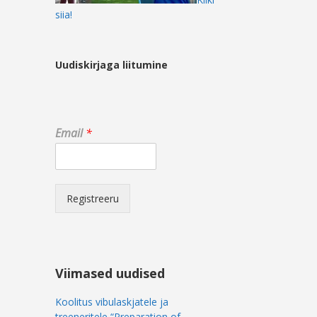
siia!
Uudiskirjaga liitumine
E
Email
*
m
a
i
l
E
Registreeru
m
a
i
l
*
Viimased uudised
Koolitus vibulaskjatele ja
treeneritele “Preparation of