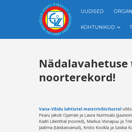
UUDISED
ORGAN
KOHTUNIKUD
Nädalavahetuse 
noorterekord!
Vana-Võidu lahtistel meistrivõistlustel
võits
Pearu Jakob Ojamäe ja Laura Nurmsalu (juuniorid
Kadri Lilienthal (noored), Markus Visnapuu ja Triinu
Jäätma (täiskasvanud), Kristo Kookla ja Saskia Kal