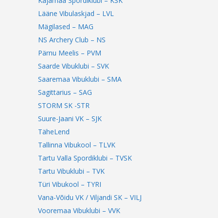
Kajamaa Spordiklubi – KSK
Lääne Vibulaskjad – LVL
Mägilased – MAG
NS Archery Club – NS
Pärnu Meelis – PVM
Saarde Vibuklubi – SVK
Saaremaa Vibuklubi – SMA
Sagittarius – SAG
STORM SK -STR
Suure-Jaani VK – SJK
TäheLend
Tallinna Vibukool – TLVK
Tartu Valla Spordiklubi – TVSK
Tartu Vibuklubi – TVK
Türi Vibukool – TYRI
Vana-Võidu VK / Viljandi SK – VILJ
Vooremaa Vibuklubi – VVK