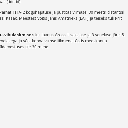
as (tidetid).
Pärnat FITA-2 koguhajutuse ja püstitas viimasel 30 meetri distantsil
ssi Kasak. Meestest võitis Janis Amatnieks (LAT) ja teiseks tuli Priit
su-vibulaskmises
tuli Jaanus Gross 1 sakslase ja 3 venelase järel 5.
venelasega ja võistkonna viimse liikmena tõstis meeskonna
üldarvestuses üle 30 mehe.