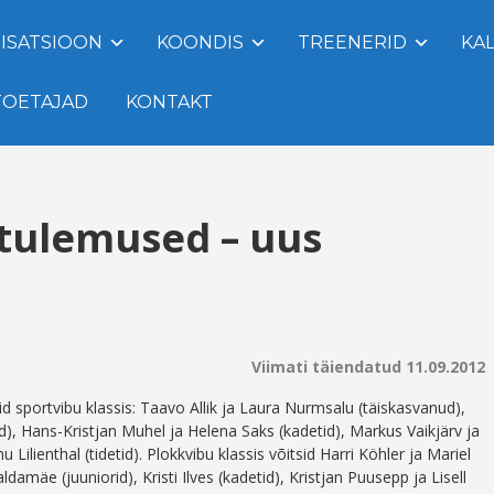
ISATSIOON
KOONDIS
TREENERID
KA
TOETAJAD
KONTAKT
tulemused – uus
Viimati täiendatud 11.09.2012
id sportvibu klassis: Taavo Allik ja Laura Nurmsalu (täiskasvanud),
), Hans-Kristjan Muhel ja Helena Saks (kadetid), Markus Vaikjärv ja
 Lilienthal (tidetid). Plokkvibu klassis võitsid Harri Köhler ja Mariel
damäe (juuniorid), Kristi Ilves (kadetid), Kristjan Puusepp ja Lisell