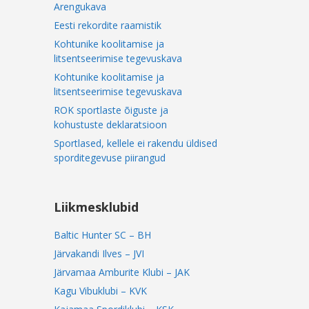
Arengukava
Eesti rekordite raamistik
Kohtunike koolitamise ja
litsentseerimise tegevuskava
Kohtunike koolitamise ja
litsentseerimise tegevuskava
ROK sportlaste õiguste ja
kohustuste deklaratsioon
Sportlased, kellele ei rakendu üldised
sporditegevuse piirangud
Liikmesklubid
Baltic Hunter SC – BH
Järvakandi Ilves – JVI
Järvamaa Amburite Klubi – JAK
Kagu Vibuklubi – KVK