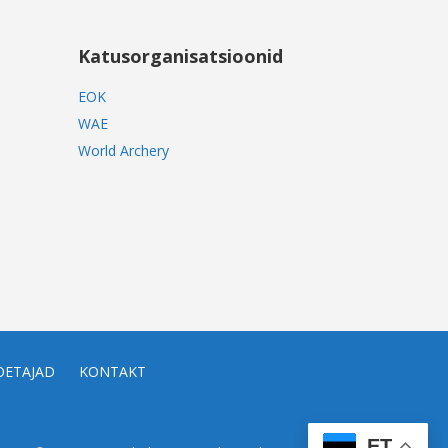
Katusorganisatsioonid
EOK
WAE
World Archery
OETAJAD
KONTAKT
ET