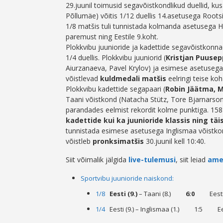
29.juunil toimusid segavõistkondlikud duellid, ku
Põllumäe) võitis 1/12 duellis 14.asetusega Roots
1/8 matšis tuli tunnistada kolmanda asetusega H
paremust ning Eestile 9.koht.
Plokkvibu juunioride ja kadettide segavõistkonna
1/4 duellis. Plokkvibu juuniorid (
Kristjan Puusep
Aiurzanaeva, Pavel Krylov) ja esimese asetusega
võistlevad
kuldmedali matšis
eelringi teise koh
Plokkvibu kadettide segapaari (
Robin Jäätma, M
Taani võistkond (Natacha Stütz, Tore Bjarnarson)
parandades eelmist rekordit kolme punktiga. 158
kadettide kui ka juunioride klassis ning tä
tunnistada esimese asetusega Inglismaa võistko
võistleb
pronksimatšis
30.juunil kell 10:40.
Siit võimalik jälgida
live-tulemusi
, siit leiad
amet
Sportvibu juunioride naiskond:
1/8
Eesti (9.)
– Taani (8.)
6:0
Eesti j
1/4
Eesti (9.) – Inglismaa (1.) 1:5 Eest