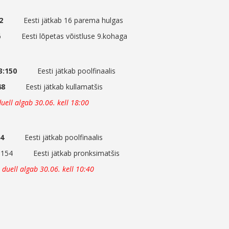
2
Eesti jätkab 16 parema hulgas
6 Eesti lõpetas võistluse 9.kohaga
3:150
Eesti jätkab poolfinaalis
48
Eesti jätkab kullamatšis
duell algab 30.06. kell 18:00
54
Eesti jätkab poolfinaalis
:154 Eesti jätkab pronksimatšis
)
duell algab 30.06. kell 10:40