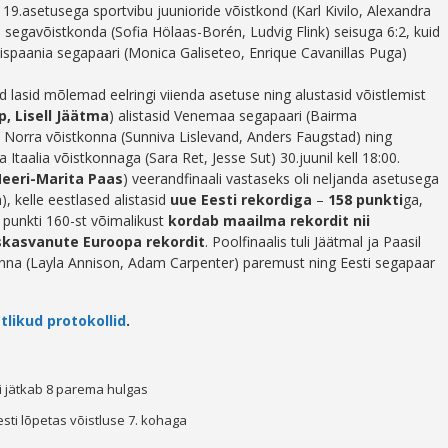
s 19.asetusega sportvibu juunioride võistkond (Karl Kivilo, Alexandra
i segavõistkonda (Sofia Hölaas-Borén, Ludvig Flink) seisuga 6:2, kuid
ispaania segapaari (Monica Galiseteo, Enrique Cavanillas Puga)
d lasid mõlemad eelringi viienda asetuse ning alustasid võistlemist
p, Lisell Jäätma
) alistasid Venemaa segapaari (Bairma
 Norra võistkonna (Sunniva Lislevand, Anders Faugstad) ning
a Itaalia võistkonnaga (Sara Ret, Jesse Sut) 30.juunil kell 18:00.
eeri-Marita Paas
) veerandfinaali vastaseks oli neljanda asetusega
, kelle eestlased alistasid
uue Eesti rekordiga
–
158 punkti
ga,
 punkti 160-st võimalikust
kordab maailma rekordit nii
iskasvanute Euroopa rekordit
. Poolfinaalis tuli Jäätmal ja Paasil
nna (Layla Annison, Adam Carpenter) paremust ning Eesti segapaar
likud protokollid
.
ätkab 8 parema hulgas
i lõpetas võistluse 7. kohaga