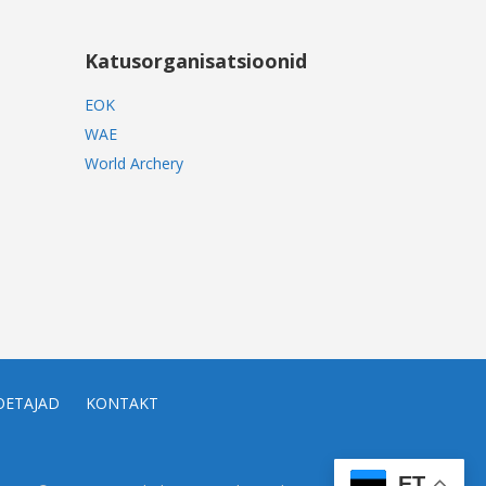
Katusorganisatsioonid
EOK
WAE
World Archery
OETAJAD
KONTAKT
ET