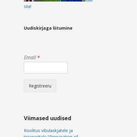
siia!
Uudiskirjaga liitumine
E
Email
*
m
a
i
l
*
Registreeru
E
m
a
i
l
Viimased uudised
Koolitus vibulaskjatele ja
treeneritele “Preparation of