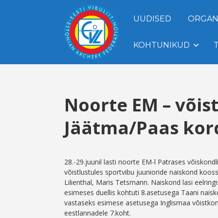
UUDISED
ORGAN
KOHTUNIKUD
Noorte EM – võist
Jäätma/Paas kord
28.-29.juunil lasti noorte EM-l Patrases võiskondli
võistlustules sportvibu juunioride naiskond koos
Lilienthal, Maris Tetsmann. Naiskond lasi eelringi
esimeses duellis kohtuti 8.asetusega Taani naisko
vastaseks esimese asetusega Inglismaa võistkond, 
eestlannadele 7.koht.