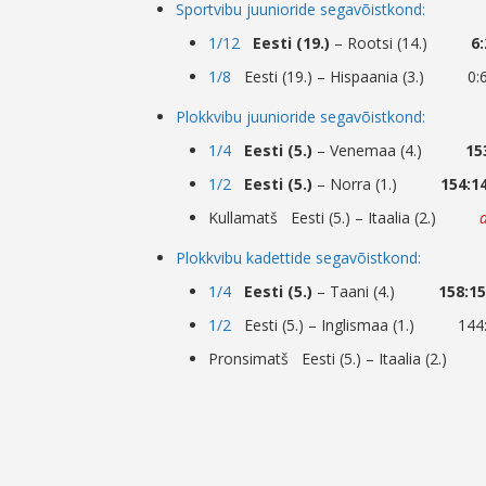
Sportvibu juunioride segavõistkond:
1/12
Eesti (19.)
– Rootsi (14.)
6:
1/8
Eesti (19.) – Hispaania (3.) 0:
Plokkvibu juunioride segavõistkond:
1/4
Eesti (5.)
– Venemaa (4.)
15
1/2
Eesti (5.)
– Norra (1.)
154:1
Kullamatš Eesti (5.) – Itaalia (2.)
Plokkvibu kadettide segavõistkond:
1/4
Eesti (5.)
– Taani (4.)
158:1
1/2
Eesti (5.) – Inglismaa (1.) 144
Pronsimatš Eesti (5.) – Itaalia (2.