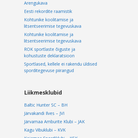
Arengukava
Eesti rekordite raamistik
Kohtunike koolitamise ja
litsentseerimise tegevuskava
Kohtunike koolitamise ja
litsentseerimise tegevuskava
ROK sportlaste õiguste ja
kohustuste deklaratsioon
Sportlased, kellele ei rakendu üldised
sporditegevuse piirangud
Liikmesklubid
Baltic Hunter SC – BH
Järvakandi Ilves – JVI
Järvamaa Amburite Klubi – JAK
Kagu Vibuklubi – KVK