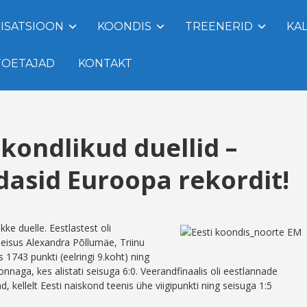
ISATSIOON
KOONDIS
TREENERID
KA
TOETAJAD
KONTAKT
kondlikud duellid –
asid Euroopa rekordit!
kke duelle. Eestlastest oli
seisus Alexandra Põllumäe, Triinu
s 1743 punkti (eelringi 9.koht) ning
nnaga, kes alistati seisuga 6:0. Veerandfinaalis oli eestlannade
kellelt Eesti naiskond teenis ühe viigipunkti ning seisuga 1:5