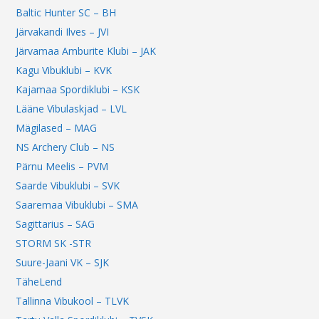
Baltic Hunter SC – BH
Järvakandi Ilves – JVI
Järvamaa Amburite Klubi – JAK
Kagu Vibuklubi – KVK
Kajamaa Spordiklubi – KSK
Lääne Vibulaskjad – LVL
Mägilased – MAG
NS Archery Club – NS
Pärnu Meelis – PVM
Saarde Vibuklubi – SVK
Saaremaa Vibuklubi – SMA
Sagittarius – SAG
STORM SK -STR
Suure-Jaani VK – SJK
TäheLend
Tallinna Vibukool – TLVK