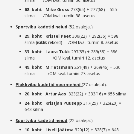
silma /OM kval. turniiri 36. asetus
68. koht Mike Gross
278(65) + 277(68) = 555
silma /OM kval. turniiri 38. asetus
Sportvibu kadetid neiud
(52 osalejat):
29. koht Kristel Peet
306(22) + 292(36) = 598
silma (isiklik rekord) /OM kval. turniiri 8. asetus
33. koht Laura Tukk
297(35) + 289(38) = 586
silma /OM kval. turniiri 12. asetus
49. koht M.Tetsmann
261(49) + 269(46) = 530
silma /OM kval. turniiri 27. asetus
Plokkvibu kadetid noormehed
(27 osalejat):
20. koht Artur Aas
323(22) + 333(16) = 656 silma
24.
koht Kristjan Puusepp
317(25) + 326(20) =
643 silma
Sportvibu kadetid neiud
(22 osalejat):
10. koht Lisell Jäätma
320(12) + 328(7) = 648