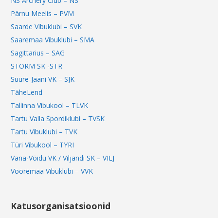
NS Archery Club – NS
Pärnu Meelis – PVM
Saarde Vibuklubi – SVK
Saaremaa Vibuklubi – SMA
Sagittarius – SAG
STORM SK -STR
Suure-Jaani VK – SJK
TäheLend
Tallinna Vibukool – TLVK
Tartu Valla Spordiklubi – TVSK
Tartu Vibuklubi – TVK
Türi Vibukool – TYRI
Vana-Võidu VK / Viljandi SK – VILJ
Vooremaa Vibuklubi – VVK
Katusorganisatsioonid