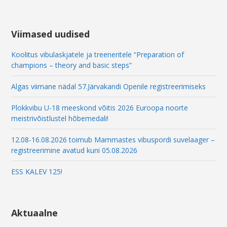
i
l
E
Viimased uudised
m
a
Koolitus vibulaskjatele ja treeneritele “Preparation of
i
champions – theory and basic steps”
l
Algas viimane nädal 57.Järvakandi Openile registreerimiseks
Plokkvibu U-18 meeskond võitis 2026 Euroopa noorte
meistrivõistlustel hõbemedali!
12.08-16.08.2026 toimub Mammastes vibuspordi suvelaager –
registreerimine avatud kuni 05.08.2026
ESS KALEV 125!
Aktuaalne