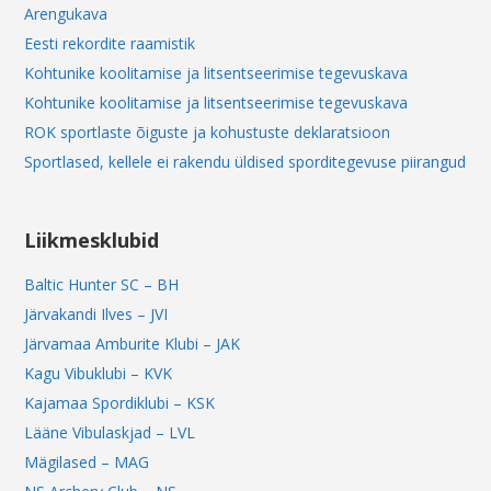
Arengukava
Eesti rekordite raamistik
Kohtunike koolitamise ja litsentseerimise tegevuskava
Kohtunike koolitamise ja litsentseerimise tegevuskava
ROK sportlaste õiguste ja kohustuste deklaratsioon
Sportlased, kellele ei rakendu üldised sporditegevuse piirangud
Liikmesklubid
Baltic Hunter SC – BH
Järvakandi Ilves – JVI
Järvamaa Amburite Klubi – JAK
Kagu Vibuklubi – KVK
Kajamaa Spordiklubi – KSK
Lääne Vibulaskjad – LVL
Mägilased – MAG