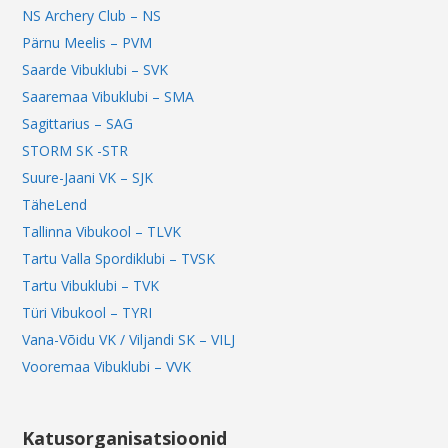
NS Archery Club – NS
Pärnu Meelis – PVM
Saarde Vibuklubi – SVK
Saaremaa Vibuklubi – SMA
Sagittarius – SAG
STORM SK -STR
Suure-Jaani VK – SJK
TäheLend
Tallinna Vibukool – TLVK
Tartu Valla Spordiklubi – TVSK
Tartu Vibuklubi – TVK
Türi Vibukool – TYRI
Vana-Võidu VK / Viljandi SK – VILJ
Vooremaa Vibuklubi – VVK
Katusorganisatsioonid