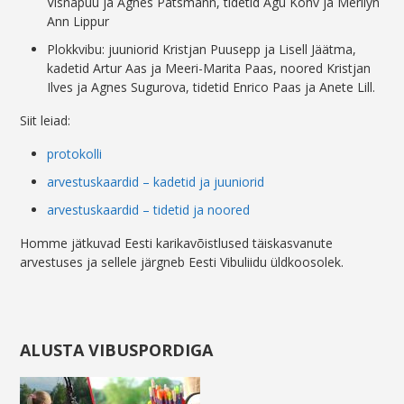
Visnapuu ja Agnes Patsmann, tidetid Agu Kohv ja Merilyn
Ann Lippur
Plokkvibu: juuniorid Kristjan Puusepp ja Lisell Jäätma,
kadetid Artur Aas ja Meeri-Marita Paas, noored Kristjan
Ilves ja Agnes Sugurova, tidetid Enrico Paas ja Anete Lill.
Siit leiad:
protokolli
arvestuskaardid – kadetid ja juuniorid
arvestuskaardid – tidetid ja noored
Homme jätkuvad Eesti karikavõistlused täiskasvanute
arvestuses ja sellele järgneb Eesti Vibuliidu üldkoosolek.
ALUSTA VIBUSPORDIGA