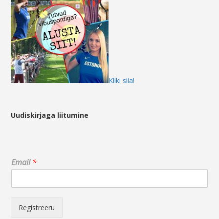
Kliki siia!
Uudiskirjaga liitumine
*
Email
*
*
*
Registreeru