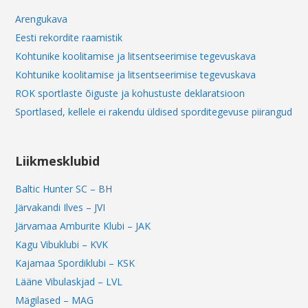
Arengukava
Eesti rekordite raamistik
Kohtunike koolitamise ja litsentseerimise tegevuskava
Kohtunike koolitamise ja litsentseerimise tegevuskava
ROK sportlaste õiguste ja kohustuste deklaratsioon
Sportlased, kellele ei rakendu üldised sporditegevuse piirangud
Liikmesklubid
Baltic Hunter SC – BH
Järvakandi Ilves – JVI
Järvamaa Amburite Klubi – JAK
Kagu Vibuklubi – KVK
Kajamaa Spordiklubi – KSK
Lääne Vibulaskjad – LVL
Mägilased – MAG