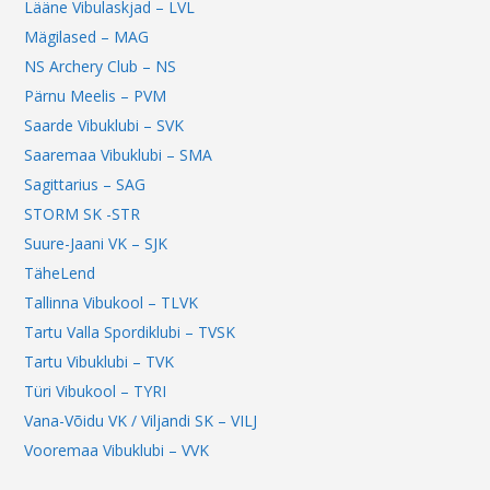
Lääne Vibulaskjad – LVL
Mägilased – MAG
NS Archery Club – NS
Pärnu Meelis – PVM
Saarde Vibuklubi – SVK
Saaremaa Vibuklubi – SMA
Sagittarius – SAG
STORM SK -STR
Suure-Jaani VK – SJK
TäheLend
Tallinna Vibukool – TLVK
Tartu Valla Spordiklubi – TVSK
Tartu Vibuklubi – TVK
Türi Vibukool – TYRI
Vana-Võidu VK / Viljandi SK – VILJ
Vooremaa Vibuklubi – VVK