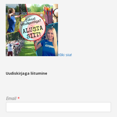
Kliki siia!
Uudiskirjaga liitumine
*
Email
*
E
m
a
i