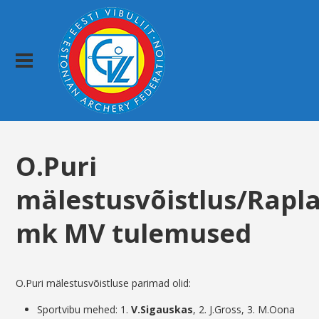
O.Puri
mälestusvõistlus/Rapl
mk MV tulemused
O.Puri mälestusvõistluse parimad olid:
Sportvibu mehed: 1.
V.Sigauskas
, 2. J.Gross, 3. M.Oona