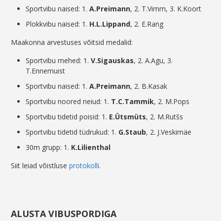
Sportvibu naised: 1.
A.Preimann
, 2. T.Vimm, 3. K.Koort
Plokkvibu naised: 1.
H.L.Lippand
, 2. E.Rang
Maakonna arvestuses võitsid medalid:
Sportvibu mehed: 1.
V.Sigauskas
, 2. A.Agu, 3.
T.Ennemuist
Sportvibu naised: 1.
A.Preimann
, 2. B.Kasak
Sportvibu noored neiud: 1.
T.C.Tammik
, 2. M.Pops
Sportvibu tidetid poisid: 1.
E.Ütsmüts
, 2. M.Rutšs
Sportvibu tidetid tüdrukud: 1.
G.Staub
, 2. J.Veskimäe
30m grupp: 1.
K.Lilienthal
Siit leiad võistluse
protokolli
.
ALUSTA VIBUSPORDIGA