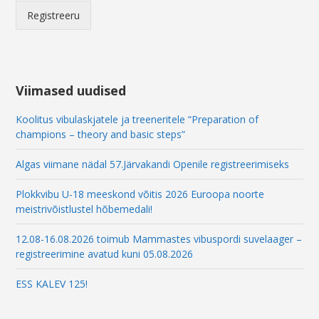
l
Registreeru
E
m
a
i
l
Viimased uudised
Koolitus vibulaskjatele ja treeneritele “Preparation of
champions – theory and basic steps”
Algas viimane nädal 57.Järvakandi Openile registreerimiseks
Plokkvibu U-18 meeskond võitis 2026 Euroopa noorte
meistrivõistlustel hõbemedali!
12.08-16.08.2026 toimub Mammastes vibuspordi suvelaager –
registreerimine avatud kuni 05.08.2026
ESS KALEV 125!