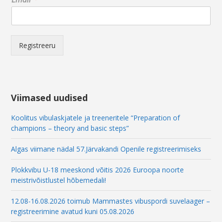
m
a
i
l
*
Registreeru
*
Viimased uudised
Koolitus vibulaskjatele ja treeneritele “Preparation of
champions – theory and basic steps”
Algas viimane nädal 57.Järvakandi Openile registreerimiseks
Plokkvibu U-18 meeskond võitis 2026 Euroopa noorte
meistrivõistlustel hõbemedali!
12.08-16.08.2026 toimub Mammastes vibuspordi suvelaager –
registreerimine avatud kuni 05.08.2026