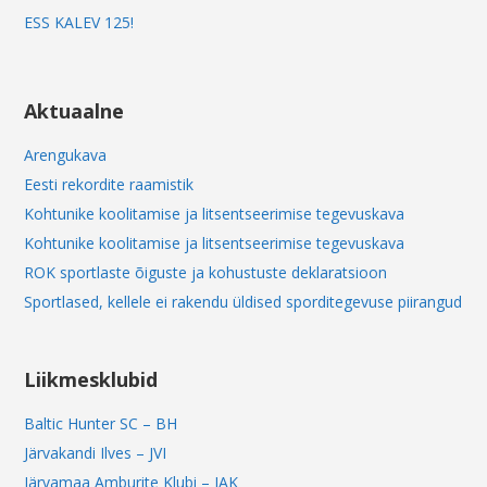
ESS KALEV 125!
Aktuaalne
Arengukava
Eesti rekordite raamistik
Kohtunike koolitamise ja litsentseerimise tegevuskava
Kohtunike koolitamise ja litsentseerimise tegevuskava
ROK sportlaste õiguste ja kohustuste deklaratsioon
Sportlased, kellele ei rakendu üldised sporditegevuse piirangud
Liikmesklubid
Baltic Hunter SC – BH
Järvakandi Ilves – JVI
Järvamaa Amburite Klubi – JAK