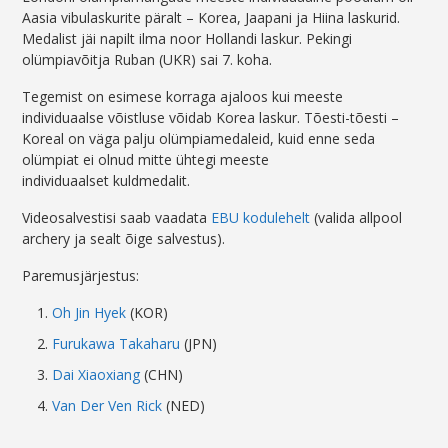
Aasia vibulaskurite päralt – Korea, Jaapani ja Hiina laskurid.
Medalist jäi napilt ilma noor Hollandi laskur. Pekingi
olümpiavõitja Ruban (UKR) sai 7. koha.
Tegemist on esimese korraga ajaloos kui meeste
individuaalse võistluse võidab Korea laskur. Tõesti-tõesti –
Koreal on väga palju olümpiamedaleid, kuid enne seda
olümpiat ei olnud mitte ühtegi meeste
individuaalset kuldmedalit.
Videosalvestisi saab vaadata
EBU kodulehelt
(valida allpool
archery ja sealt õige salvestus).
Paremusjärjestus:
Oh Jin Hyek
(KOR)
Furukawa Takaharu
(JPN)
Dai Xiaoxiang
(CHN)
Van Der Ven Rick
(NED)