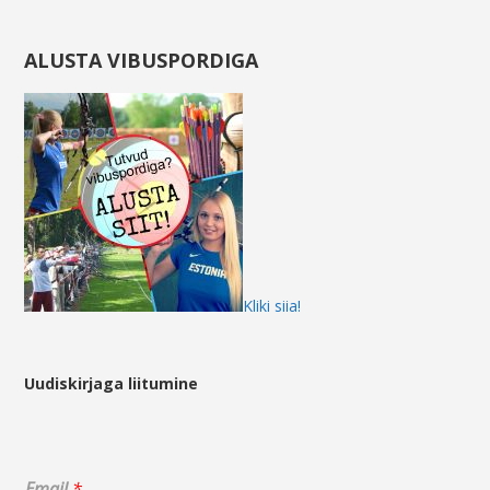
ALUSTA VIBUSPORDIGA
Kliki siia!
Uudiskirjaga liitumine
E
Email
*