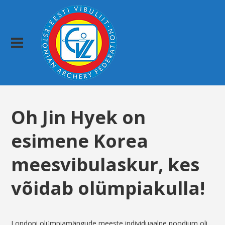
Oh Jin Hyek on
esimene Korea
meesvibulaskur, kes
võidab olümpiakulla!
Londoni olümpiamängude meeste individuaalne poodium oli