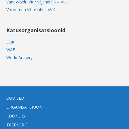
Vana-Võidu VK / Viljandi SK – VILJ
Vooremaa Vibuklubi – VVK
Katusorganisatsioonid
EOK
WAE
World Archery
UUDISED
ORGANISATSIOON
KOONDIS
TREENERID