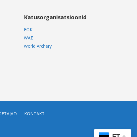
Katusorganisatsioonid
EOK
WAE
World Archery
OETAJAD
KONTAKT
ET