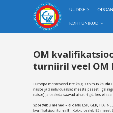
UUDISED
ORGAN
KOHTUNIKUD
OM kvalifikatsioo
turniiril veel OM
Euroopa meistrivõistluste käigus toimub ka
Rio 
naiste ja 3 individuaalset meeste pääset. Igal rii
naiste) ja osaleda saavad ainult riigid, kes ei sa
Sportvibu mehed
– ei osale ESP, GER, ITA, NED
kvalifikatsiooniturniirilt). Kokku osaleb 95 meest 