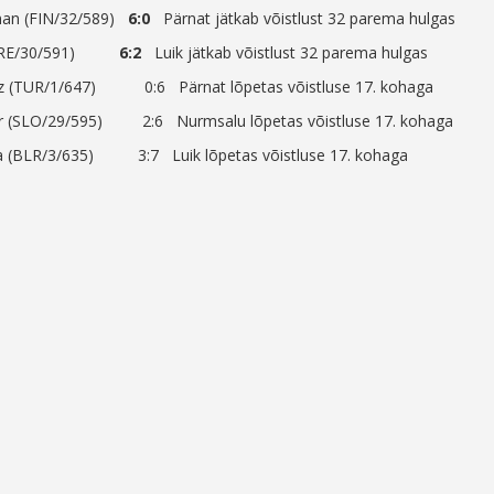
man (FIN/32/589)
6:0
Pärnat jätkab võistlust 32 parema hulgas
i (GRE/30/591)
6:2
Luik jätkab võistlust 32 parema hulgas
oz (TUR/1/647) 0:6 Pärnat lõpetas võistluse 17. kohaga
r (SLO/29/595) 2:6 Nurmsalu lõpetas võistluse 17. kohaga
a (BLR/3/635) 3:7 Luik lõpetas võistluse 17. kohaga