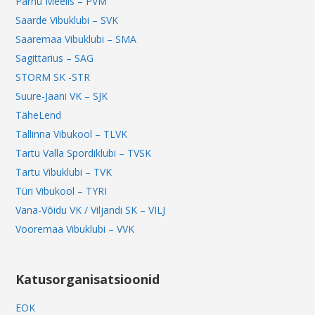
Pärnu Meelis – PVM
Saarde Vibuklubi – SVK
Saaremaa Vibuklubi – SMA
Sagittarius – SAG
STORM SK -STR
Suure-Jaani VK – SJK
TäheLend
Tallinna Vibukool – TLVK
Tartu Valla Spordiklubi – TVSK
Tartu Vibuklubi – TVK
Türi Vibukool – TYRI
Vana-Võidu VK / Viljandi SK – VILJ
Vooremaa Vibuklubi – VVK
Katusorganisatsioonid
EOK