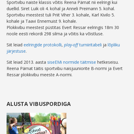
Sportvibu naiste klassis võitis Reena Pärnat nii eelringi kui
duellid. Siret Luik oli 4. kohal ja Anneli Preimann 5. kohal.
Sportvibu meestest tuli Priit Viher 3. kohale, Karl Kivilo 5.
kohale ja Taavi Ennemuist 9. kohale.
Plokkvibu meestest püstitas Evert Ressar eelringis 18m 30
noole eesti rekordi 298 silma ja võitis ka võistluse.
Siit leiad
eelringide protokolli
,
play-off
turniiritabeli
ja
lõpliku
järjestuse
.
Siit leiad 2013. aasta
siseEMi normide täitmise
hetkeseisu.
Reena Pärnat täitis sportvibu naisjuuniorite B-normi ja Evert
Ressar plokkvibu meeste A-normi.
ALUSTA VIBUSPORDIGA