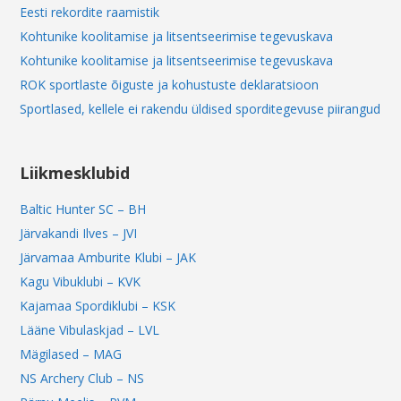
Eesti rekordite raamistik
Kohtunike koolitamise ja litsentseerimise tegevuskava
Kohtunike koolitamise ja litsentseerimise tegevuskava
ROK sportlaste õiguste ja kohustuste deklaratsioon
Sportlased, kellele ei rakendu üldised sporditegevuse piirangud
Liikmesklubid
Baltic Hunter SC – BH
Järvakandi Ilves – JVI
Järvamaa Amburite Klubi – JAK
Kagu Vibuklubi – KVK
Kajamaa Spordiklubi – KSK
Lääne Vibulaskjad – LVL
Mägilased – MAG
NS Archery Club – NS