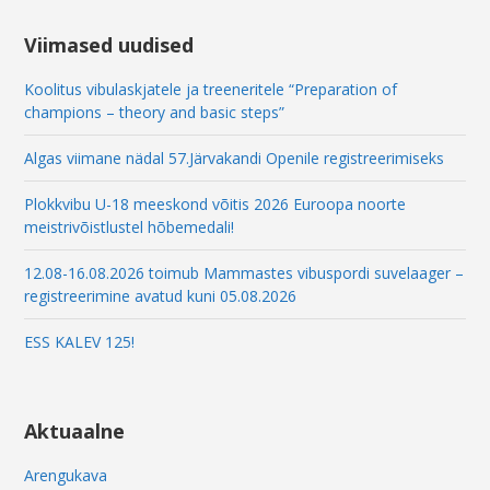
i
l
Viimased uudised
Koolitus vibulaskjatele ja treeneritele “Preparation of
champions – theory and basic steps”
Algas viimane nädal 57.Järvakandi Openile registreerimiseks
Plokkvibu U-18 meeskond võitis 2026 Euroopa noorte
meistrivõistlustel hõbemedali!
12.08-16.08.2026 toimub Mammastes vibuspordi suvelaager –
registreerimine avatud kuni 05.08.2026
ESS KALEV 125!
Aktuaalne
Arengukava