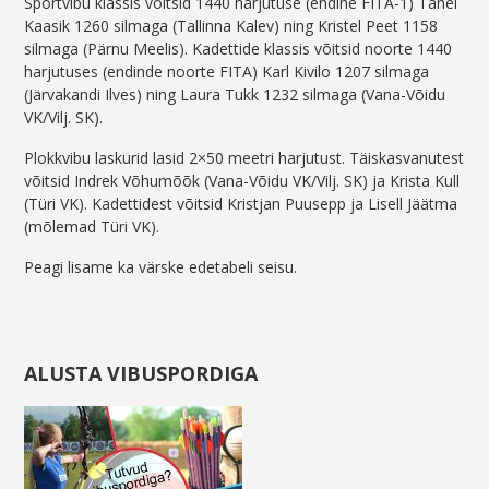
Sportvibu klassis võitsid 1440 harjutuse (endine FITA-1) Tanel
Kaasik 1260 silmaga (Tallinna Kalev) ning Kristel Peet 1158
silmaga (Pärnu Meelis). Kadettide klassis võitsid noorte 1440
harjutuses (endinde noorte FITA) Karl Kivilo 1207 silmaga
(Järvakandi Ilves) ning Laura Tukk 1232 silmaga (Vana-Võidu
VK/Vilj. SK).
Plokkvibu laskurid lasid 2×50 meetri harjutust. Täiskasvanutest
võitsid Indrek Võhumõõk (Vana-Võidu VK/Vilj. SK) ja Krista Kull
(Türi VK). Kadettidest võitsid Kristjan Puusepp ja Lisell Jäätma
(mõlemad Türi VK).
Peagi lisame ka värske edetabeli seisu.
ALUSTA VIBUSPORDIGA