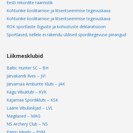
Eesti rekordite raamistik
Kohtunike koolitamise ja litsentseerimise tegevuskava
Kohtunike koolitamise ja litsentseerimise tegevuskava
ROK sportlaste õiguste ja kohustuste deklaratsioon
Sportlased, kellele ei rakendu üldised sporditegevuse piirangud
Liikmesklubid
Baltic Hunter SC – BH
Järvakandi Ilves – JVI
Järvamaa Amburite Klubi – JAK
Kagu Vibuklubi – KVK
Kajamaa Spordiklubi – KSK
Lääne Vibulaskjad – LVL
Mägilased – MAG
NS Archery Club – NS
Pärnu Meelis – PVM