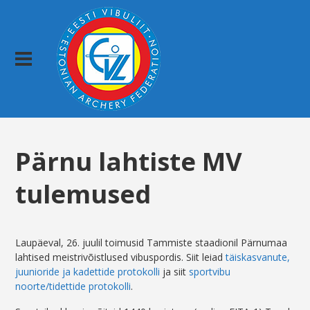
Pärnu lahtiste MV
tulemused
Laupäeval, 26. juulil toimusid Tammiste staadionil Pärnumaa
lahtised meistrivõistlused vibuspordis. Siit leiad
täiskasvanute,
juunioride ja kadettide protokolli
ja siit
sportvibu
noorte/tidettide protokolli
.