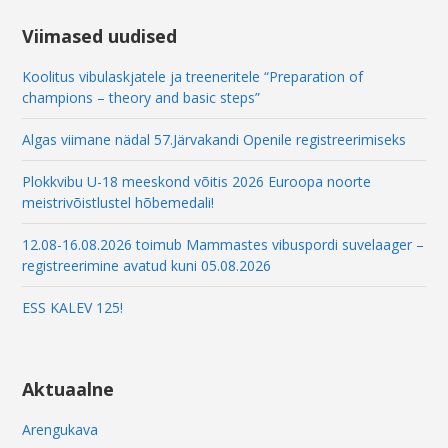
l
*
Viimased uudised
Koolitus vibulaskjatele ja treeneritele “Preparation of
champions – theory and basic steps”
Algas viimane nädal 57.Järvakandi Openile registreerimiseks
Plokkvibu U-18 meeskond võitis 2026 Euroopa noorte
meistrivõistlustel hõbemedali!
12.08-16.08.2026 toimub Mammastes vibuspordi suvelaager –
registreerimine avatud kuni 05.08.2026
ESS KALEV 125!
Aktuaalne
Arengukava