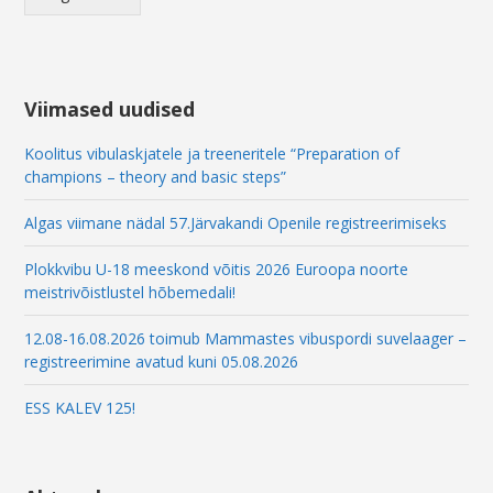
E
m
a
i
l
Viimased uudised
Koolitus vibulaskjatele ja treeneritele “Preparation of
champions – theory and basic steps”
Algas viimane nädal 57.Järvakandi Openile registreerimiseks
Plokkvibu U-18 meeskond võitis 2026 Euroopa noorte
meistrivõistlustel hõbemedali!
12.08-16.08.2026 toimub Mammastes vibuspordi suvelaager –
registreerimine avatud kuni 05.08.2026
ESS KALEV 125!