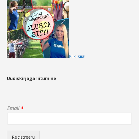
Kliki siia!
Uudiskirjaga liitumine
E
Email
*
m
a
i
l
*
Registreeru