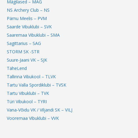
Mägilased – MAG
NS Archery Club – NS
Pärnu Meelis – PVM
Saarde Vibuklubi – SVK
Saaremaa Vibuklubi – SMA
Sagittarius – SAG
STORM SK -STR
Suure-Jaani VK – SJK
TäheLend
Tallinna Vibukool – TLVK
Tartu Valla Spordiklubi – TVSK
Tartu Vibuklubi – TVK
Türi Vibukool – TYRI
Vana-Võidu VK / Viljandi SK – VILJ
Vooremaa Vibuklubi – VVK