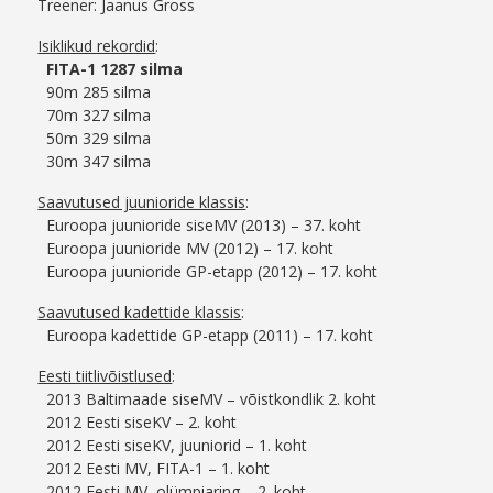
Treener: Jaanus Gross
Isiklikud rekordid
:
FITA-1 1287 silma
90m 285 silma
70m 327 silma
50m 329 silma
30m 347 silma
Saavutused juunioride klassis
:
Euroopa juunioride siseMV (2013) – 37. koht
Euroopa juunioride MV (2012) – 17. koht
Euroopa juunioride GP-etapp (2012) – 17. koht
Saavutused kadettide klassis
:
Euroopa kadettide GP-etapp (2011) – 17. koht
Eesti tiitlivõistlused
:
2013 Baltimaade siseMV – võistkondlik 2. koht
2012 Eesti siseKV – 2. koht
2012 Eesti siseKV, juuniorid – 1. koht
2012 Eesti MV, FITA-1 – 1. koht
2012 Eesti MV, olümpiaring – 2. koht