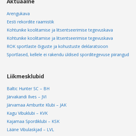
Aktuaalne
Arengukava
Eesti rekordite raamistik
Kohtunike koolitamise ja litsentseerimise tegevuskava
Kohtunike koolitamise ja litsentseerimise tegevuskava
ROK sportlaste õiguste ja kohustuste deklaratsioon
Sportlased, kellele ei rakendu üldised sporditegevuse piirangud
Liikmesklubid
Baltic Hunter SC – BH
Järvakandi Ilves – JVI
Järvamaa Amburite Klubi – JAK
Kagu Vibuklubi – KVK
Kajamaa Spordiklubi – KSK
Lääne Vibulaskjad – LVL