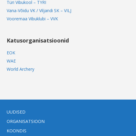
Türi Vibukool – TYRI
Vana-Võidu VK / Viljandi SK – VILJ
Vooremaa Vibuklubi – VVK
Katusorganisatsioonid
EOK
WAE
World Archery
UUDISED
ORGANISATSIOON
KOONDIS