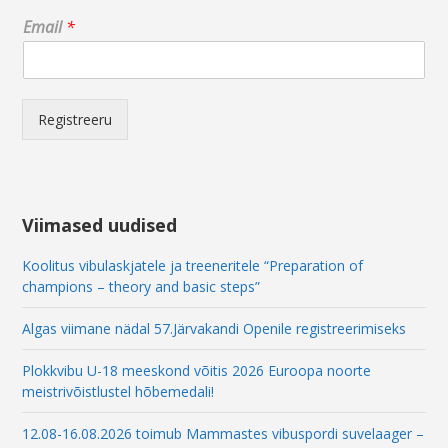
E
Email
*
m
a
i
l
E
Registreeru
m
a
i
l
E
Viimased uudised
m
a
Koolitus vibulaskjatele ja treeneritele “Preparation of
i
champions – theory and basic steps”
l
Algas viimane nädal 57.Järvakandi Openile registreerimiseks
Plokkvibu U-18 meeskond võitis 2026 Euroopa noorte
meistrivõistlustel hõbemedali!
12.08-16.08.2026 toimub Mammastes vibuspordi suvelaager –