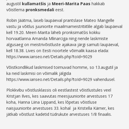
augustil
kullamatšis
ja
Meeri-Marita Paas
hakkab
võistlema
pronksmedali
eest.
Robin Jäätma, laseb laupäeval prantslase Mateo Mangelle
vastu ja võitlus juuniorite maailmameistritiitlile algab laupäeval
kell 19.20. Meeri-Marita läheb pronksimatšis kokku
horvaatlanna Amanda Mlinarciga ning nende laskmiste
algusaeg on meistrivõistluste ajakava järgi samuti laupäeval,
kell 18.38. Lives on Eesti noortele võimalik kaasa elada:
https://www.ianseo.net/Details.php?toId=9029
Võistkondlikud laskmised toimuvad homme, so 13.augutil ja
ka neid laskmisi on võimalik jälgida
https://www.ianseo.net/Details.php?toId=9029 vahendusel.
Plokkvibu võistlusklassis oli eestlastest võistlustules veel
Kristjan Ilves, kes saavutas meesjuuniorite arvestuses 17
koha, Hanna Liina Lippand, kes lõpetas võistluse
naisjuuniorite arvestuses 33. kohal ja Kristella Kärner, kes
jätkab võistlust kadetid tüdrukute arvestuses 1/8 finaalis.