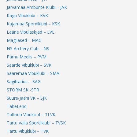
Järvamaa Amburite Klubi – JAK
Kagu Vibuklubi – KVK
Kajamaa Spordiklubi – KSK
Lääne Vibulaskjad – LVL
Mägilased – MAG
NS Archery Club – NS
Pärnu Meelis – PVM
Saarde Vibuklubi – SVK
Saaremaa Vibuklubi – SMA
Sagittarius – SAG
STORM SK -STR
Suure-Jaani VK – SJK
TäheLend
Tallinna Vibukool – TLVK
Tartu Valla Spordiklubi – TVSK
Tartu Vibuklubi – TVK