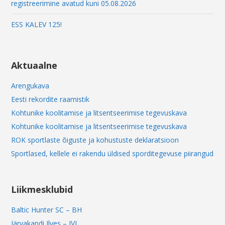
registreerimine avatud kuni 05.08.2026
ESS KALEV 125!
Aktuaalne
Arengukava
Eesti rekordite raamistik
Kohtunike koolitamise ja litsentseerimise tegevuskava
Kohtunike koolitamise ja litsentseerimise tegevuskava
ROK sportlaste õiguste ja kohustuste deklaratsioon
Sportlased, kellele ei rakendu üldised sporditegevuse piirangud
Liikmesklubid
Baltic Hunter SC – BH
Järvakandi Ilves – JVI