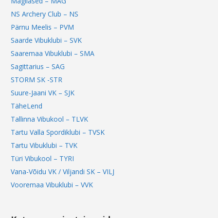
Mägilased – MAG
NS Archery Club – NS
Pärnu Meelis – PVM
Saarde Vibuklubi – SVK
Saaremaa Vibuklubi – SMA
Sagittarius – SAG
STORM SK -STR
Suure-Jaani VK – SJK
TäheLend
Tallinna Vibukool – TLVK
Tartu Valla Spordiklubi – TVSK
Tartu Vibuklubi – TVK
Türi Vibukool – TYRI
Vana-Võidu VK / Viljandi SK – VILJ
Vooremaa Vibuklubi – VVK