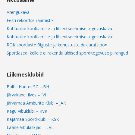
Aktuaalne
Arengukava
Eesti rekordite raamistik
Kohtunike koolitamise ja litsentseerimise tegevuskava
Kohtunike koolitamise ja litsentseerimise tegevuskava
ROK sportlaste õiguste ja kohustuste deklaratsioon
Sportlased, kellele ei rakendu üldised sporditegevuse piirangud
Liikmesklubid
Baltic Hunter SC – BH
Järvakandi Ilves – JVI
Järvamaa Amburite Klubi – JAK
Kagu Vibuklubi – KVK
Kajamaa Spordiklubi – KSK
Lääne Vibulaskjad – LVL