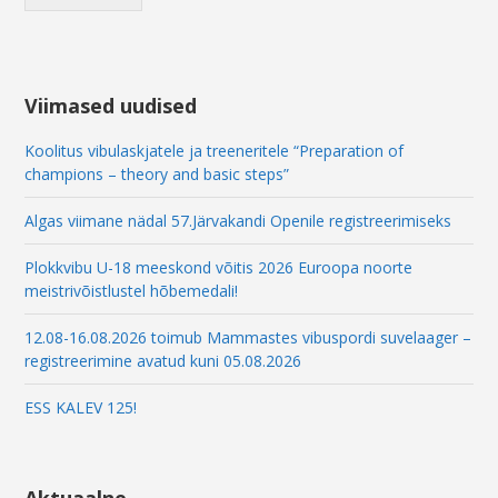
E
m
a
i
l
Viimased uudised
Koolitus vibulaskjatele ja treeneritele “Preparation of
champions – theory and basic steps”
Algas viimane nädal 57.Järvakandi Openile registreerimiseks
Plokkvibu U-18 meeskond võitis 2026 Euroopa noorte
meistrivõistlustel hõbemedali!
12.08-16.08.2026 toimub Mammastes vibuspordi suvelaager –
registreerimine avatud kuni 05.08.2026
ESS KALEV 125!