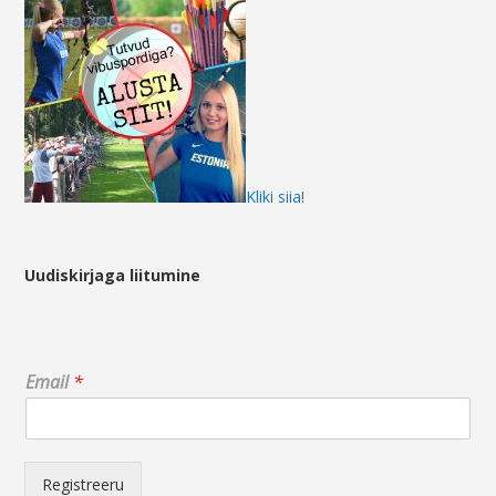
Kliki siia!
Uudiskirjaga liitumine
*
Email
*
E
m
a
i
l
Registreeru