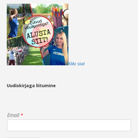
Kliki siia!
Uudiskirjaga liitumine
*
Email
*
*
*