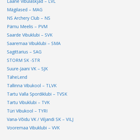
Lääne Vibulaskjad – LVL
Mägilased – MAG
NS Archery Club – NS
Pärnu Meelis – PVM
Saarde Vibuklubi – SVK
Saaremaa Vibuklubi – SMA
Sagittarius – SAG
STORM SK -STR
Suure-Jaani VK – SJK
TäheLend
Tallinna Vibukool – TLVK
Tartu Valla Spordiklubi – TVSK
Tartu Vibuklubi – TVK
Türi Vibukool – TYRI
Vana-Võidu VK / Viljandi SK – VILJ
Vooremaa Vibuklubi – VVK