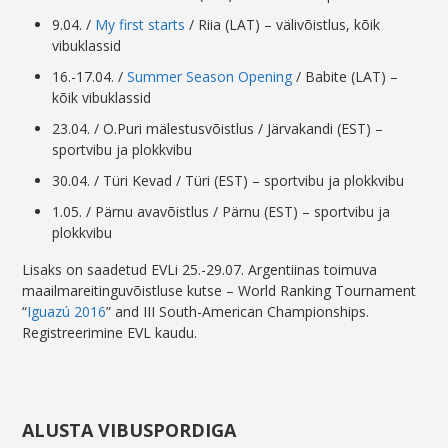
9.04. /
My first starts
/ Riia (LAT) – välivõistlus, kõik
vibuklassid
16.-17.04. /
Summer Season Opening
/ Babite (LAT) –
kõik vibuklassid
23.04. / O.Puri mälestusvõistlus / Järvakandi (EST) –
sportvibu ja plokkvibu
30.04. / Türi Kevad / Türi (EST) – sportvibu ja plokkvibu
1.05. / Pärnu avavõistlus / Pärnu (EST) – sportvibu ja
plokkvibu
Lisaks on saadetud EVLi 25.-29.07. Argentiinas toimuva
maailmareitinguvõistluse kutse – World Ranking Tournament
“
Iguazú 2016
” and III South-American Championships.
Registreerimine EVL kaudu.
ALUSTA VIBUSPORDIGA