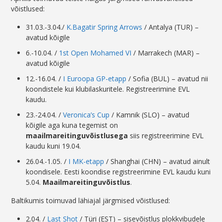
võistlused:
31.03.-3.04./
K.Bagatir Spring Arrows
/ Antalya (TUR) –
avatud kõigile
6.-10.04. /
1st Open Mohamed VI
/ Marrakech (MAR) –
avatud kõigile
12.-16.04. /
I Euroopa GP-etapp
/ Sofia (BUL) – avatud nii
koondistele kui klubilaskuritele. Registreerimine EVL
kaudu.
23.-24.04. /
Veronica’s Cup
/ Kamnik (SLO) – avatud
kõigile aga kuna tegemist on
maailmareitinguvõistlusega
siis registreerimine EVL
kaudu kuni 19.04.
26.04.-1.05. /
I MK-etapp
/ Shanghai (CHN) – avatud ainult
koondisele. Eesti koondise registreerimine EVL kaudu kuni
5.04.
Maailmareitinguvõistlus
.
Baltikumis toimuvad lähiajal järgmised võistlused:
2.04. /
Last Shot
/ Türi (EST) – sisevõistlus plokkvibudele