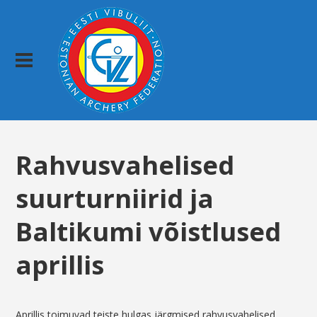
Rahvusvahelised
suurturniirid ja
Baltikumi võistlused
aprillis
Aprillis toimuvad teiste hulgas järgmised rahvusvahelised