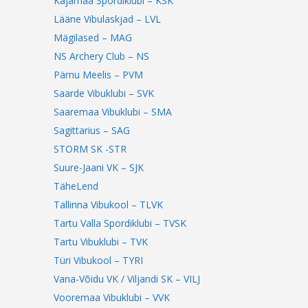
Kajamaa Spordiklubi – KSK
Lääne Vibulaskjad – LVL
Mägilased – MAG
NS Archery Club – NS
Pärnu Meelis – PVM
Saarde Vibuklubi – SVK
Saaremaa Vibuklubi – SMA
Sagittarius – SAG
STORM SK -STR
Suure-Jaani VK – SJK
TäheLend
Tallinna Vibukool – TLVK
Tartu Valla Spordiklubi – TVSK
Tartu Vibuklubi – TVK
Türi Vibukool – TYRI
Vana-Võidu VK / Viljandi SK – VILJ
Vooremaa Vibuklubi – VVK