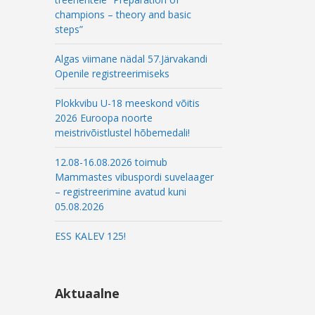
l
champions – theory and basic
steps”
Algas viimane nädal 57.Järvakandi
Openile registreerimiseks
Plokkvibu U-18 meeskond võitis
2026 Euroopa noorte
meistrivõistlustel hõbemedali!
12.08-16.08.2026 toimub
Mammastes vibuspordi suvelaager
– registreerimine avatud kuni
05.08.2026
ESS KALEV 125!
Aktuaalne