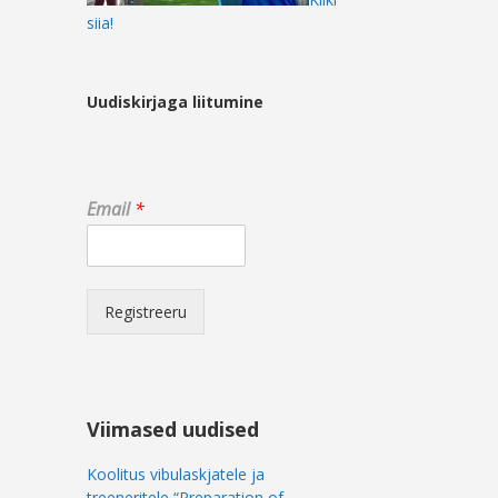
siia!
Uudiskirjaga liitumine
E
Email
*
m
a
i
l
E
Registreeru
m
a
i
l
E
Viimased uudised
m
a
Koolitus vibulaskjatele ja
i
treeneritele “Preparation of