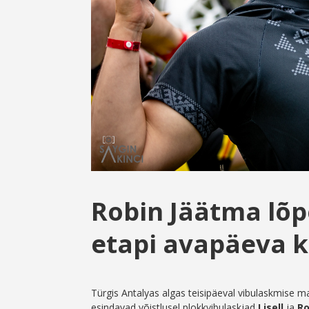
Robin Jäätma lõ
etapi avapäeva 
Türgis Antalyas algas teisipäeval vibulaskmise m
esindavad võistlusel plokkvibulaskjad
Lisell
ja
Ro