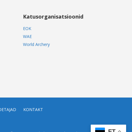
Katusorganisatsioonid
EOK
WAE
World Archery
OETAJAD
KONTAKT
ET