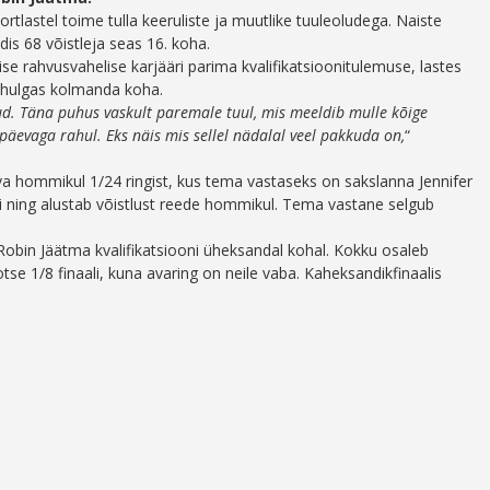
portlastel toime tulla keeruliste ja muutlike tuuleoludega. Naiste
is 68 võistleja seas 16. koha.
e rahvusvahelise karjääri parima kvalifikatsioonitulemuse, lastes
 hulgas kolmanda koha.
nud. Täna puhus vaskult paremale tuul, mis meeldib mulle kõige
apäevaga rahul. Eks näis mis sellel nädalal veel pakkuda on,
“
va hommikul 1/24 ringist, kus tema vastaseks on sakslanna Jennifer
gi ning alustab võistlust reede hommikul. Tema vastane selgub
Robin Jäätma kvalifikatsiooni üheksandal kohal. Kokku osaleb
tse 1/8 finaali, kuna avaring on neile vaba. Kaheksandikfinaalis