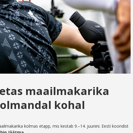
petas maailmakarika
kolmandal kohal
aailmakarika kolmas etapp, mis kestab 9.–14. juunini. Eesti koondist
bin Jäätma.