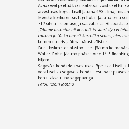
Avapäeval peetud kvalifikatsioonivõistlusel tuli s
arvestuses kogus Lisell Jäätma 693 silma, mis and
Meeste konkurentsis tegi Robin Jäätma oma senis
712 silma. Tulemusega saavutas ta 76 sportlase
„Tänane laskmine oli korralik ja suuri vigu ei tei
rohkem ja tõi ka ilmselt korraliku skoori, olen av
kommenteeris Jäätma pärast võistlust.
Duell-laskmistes alustab Lisell Jäätma kolmapäe
Walter. Robin Jäätma pääses otse 1/16 finaalrin
hiljem.
Segavõistkondade arvestuses lõpetasid Lisell ja 
võistlusel 23 segavõistkonda. Eesti paar pääses o
kohtutakse Hiina segapaariga.
Fotol: Robin Jäätma