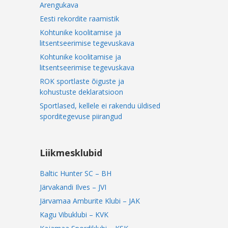
Arengukava
Eesti rekordite raamistik
Kohtunike koolitamise ja
litsentseerimise tegevuskava
Kohtunike koolitamise ja
litsentseerimise tegevuskava
ROK sportlaste õiguste ja
kohustuste deklaratsioon
Sportlased, kellele ei rakendu üldised
sporditegevuse piirangud
Liikmesklubid
Baltic Hunter SC – BH
Järvakandi Ilves – JVI
Järvamaa Amburite Klubi – JAK
Kagu Vibuklubi – KVK