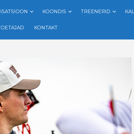
ISATSIOON
KOONDIS
TREENERID
KA
TOETAJAD
KONTAKT