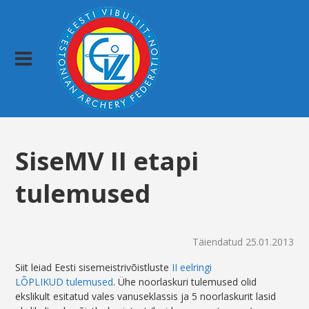
SiseMV II etapi
tulemused
Täiendatud 25.01.2013
Siit leiad Eesti sisemeistrivõistluste
II eelringi
LÕPLIKUD tulemused
. Ühe noorlaskuri tulemused olid
ekslikult esitatud vales vanuseklassis ja 5 noorlaskurit lasid