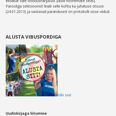
ekslikult vale võistlusharjutust (lasid nooremate seas).
Parooliga sektsioonist leiab selle kohta ka juhatuse otsuse
(24.01.2013) ja vastavad parandused on protokolli sisse viidud.
ALUSTA VIBUSPORDIGA
Kliki siia!
Uudiskirjaga liitumine