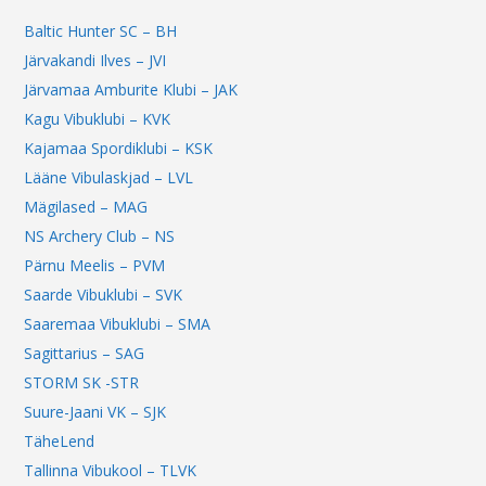
Baltic Hunter SC – BH
Järvakandi Ilves – JVI
Järvamaa Amburite Klubi – JAK
Kagu Vibuklubi – KVK
Kajamaa Spordiklubi – KSK
Lääne Vibulaskjad – LVL
Mägilased – MAG
NS Archery Club – NS
Pärnu Meelis – PVM
Saarde Vibuklubi – SVK
Saaremaa Vibuklubi – SMA
Sagittarius – SAG
STORM SK -STR
Suure-Jaani VK – SJK
TäheLend
Tallinna Vibukool – TLVK