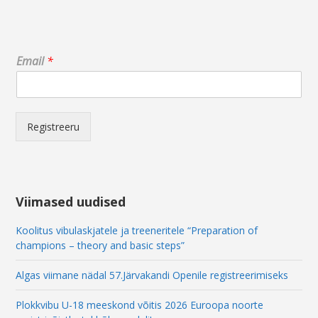
E
Email
*
m
a
i
l
E
Registreeru
m
a
i
l
E
Viimased uudised
m
a
Koolitus vibulaskjatele ja treeneritele “Preparation of
i
champions – theory and basic steps”
l
Algas viimane nädal 57.Järvakandi Openile registreerimiseks
Plokkvibu U-18 meeskond võitis 2026 Euroopa noorte