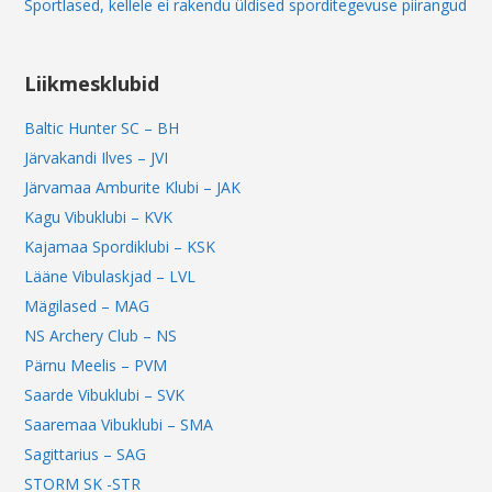
Sportlased, kellele ei rakendu üldised sporditegevuse piirangud
Liikmesklubid
Baltic Hunter SC – BH
Järvakandi Ilves – JVI
Järvamaa Amburite Klubi – JAK
Kagu Vibuklubi – KVK
Kajamaa Spordiklubi – KSK
Lääne Vibulaskjad – LVL
Mägilased – MAG
NS Archery Club – NS
Pärnu Meelis – PVM
Saarde Vibuklubi – SVK
Saaremaa Vibuklubi – SMA
Sagittarius – SAG
STORM SK -STR