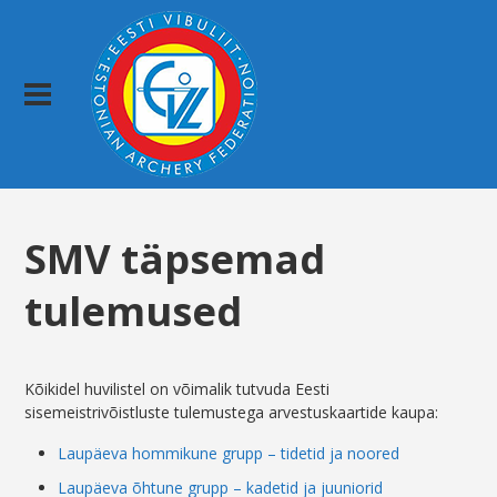
SMV täpsemad
tulemused
Kõikidel huvilistel on võimalik tutvuda Eesti
sisemeistrivõistluste tulemustega arvestuskaartide kaupa:
Laupäeva hommikune grupp – tidetid ja noored
Laupäeva õhtune grupp – kadetid ja juuniorid