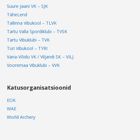
Suure-Jaani VK – SJK
TäheLend
Tallinna Vibukool – TLVK
Tartu Valla Spordiklubi – TVSK
Tartu Vibuklubi – TVK
Türi Vibukool – TYRI
Vana-Võidu VK / Viljandi SK – VILJ
Vooremaa Vibuklubi – VVK
Katusorganisatsioonid
EOK
WAE
World Archery