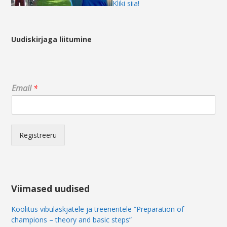
Kliki siia!
Uudiskirjaga liitumine
*
Email
*
E
m
a
i
l
Registreeru
E
m
a
i
l
Viimased uudised
Koolitus vibulaskjatele ja treeneritele “Preparation of
champions – theory and basic steps”