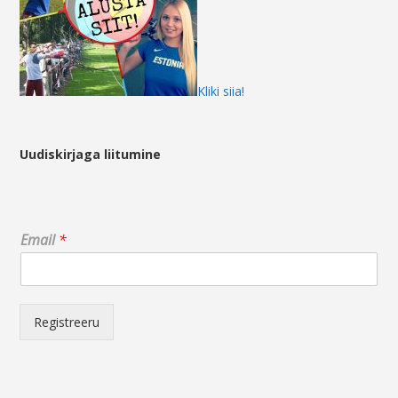
Kliki siia!
Uudiskirjaga liitumine
E
Email
*
m
a
i
l
*
Registreeru
*