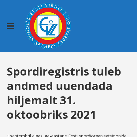
Spordiregistris tuleb
andmed uuendada
hiljemalt 31.
oktoobriks 2021
1.septembril algas iga-aastane Eesti spordiorganisatsioonide