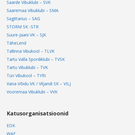
Saarde Vibuklubi – SVK
Saaremaa Vibuklubi – SMA
Sagittarius – SAG
STORM SK -STR
Suure-Jaani VK – SJK
TäheLend
Tallinna Vibukool – TLVK
Tartu Valla Spordiklubi – TVSK
Tartu Vibuklubi – TVK
Türi Vibukool – TYRI
Vana-Võidu VK / Viljandi SK – VILJ
Vooremaa Vibuklubi – VVK
Katusorganisatsioonid
EOK
WAE