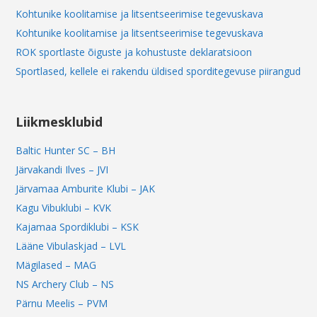
Kohtunike koolitamise ja litsentseerimise tegevuskava
Kohtunike koolitamise ja litsentseerimise tegevuskava
ROK sportlaste õiguste ja kohustuste deklaratsioon
Sportlased, kellele ei rakendu üldised sporditegevuse piirangud
Liikmesklubid
Baltic Hunter SC – BH
Järvakandi Ilves – JVI
Järvamaa Amburite Klubi – JAK
Kagu Vibuklubi – KVK
Kajamaa Spordiklubi – KSK
Lääne Vibulaskjad – LVL
Mägilased – MAG
NS Archery Club – NS
Pärnu Meelis – PVM