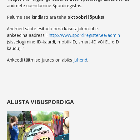
andmete uuendamine Spordiregistris.
Palume see kindlasti ära teha
oktoobri lõpuks
!
Andmed saate esitada oma kasutajakontol e-
ankeedina aadressil:
http://www.spordiregister.ee/admin
(sisselogimine ID-kaardi, mobiil-ID, smart-ID või EU eID
kaudu). ‘
Ankeedi täitmise juures on abiks
juhend
.
ALUSTA VIBUSPORDIGA