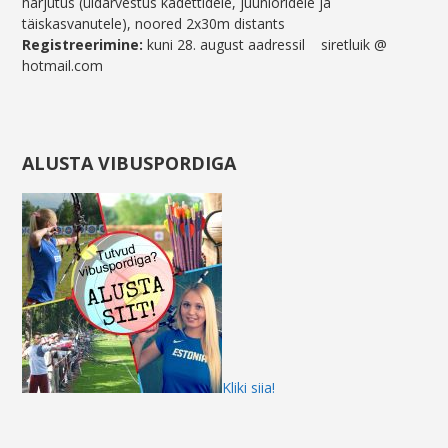
harjutus (üldarvestus kadettidele, juunioridele ja
täiskasvanutele), noored 2x30m distants
Registreerimine:
kuni 28. august aadressil siretluik @
hotmail.com
ALUSTA VIBUSPORDIGA
Kliki siia!