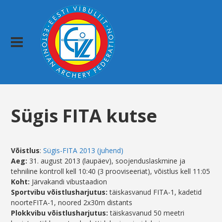
Sügis FITA kutse
Võistlus
:
Sügis-FITA 2013 (juhend)
Aeg:
31. august 2013 (laupäev), soojenduslaskmine ja
tehniline kontroll kell 10:40 (3 prooviseeriat), võistlus kell 11:05
Koht:
Järvakandi vibustaadion
Sportvibu võistlusharjutus:
täiskasvanud FITA-1, kadetid
noorteFITA-1, noored 2x30m distants
Plokkvibu võistlusharjutus:
täiskasvanud 50 meetri