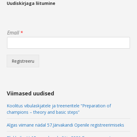
Uudiskirjaga liitumine
E
Email
*
m
a
i
l
E
Registreeru
m
a
i
l
E
Viimased uudised
m
a
Koolitus vibulaskjatele ja treeneritele “Preparation of
i
champions – theory and basic steps”
l
Algas viimane nädal 57.Järvakandi Openile registreerimiseks