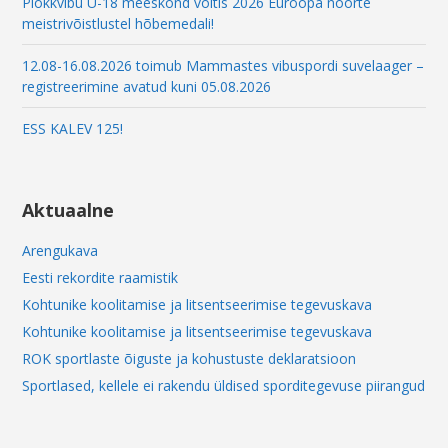
Plokkvibu U-18 meeskond võitis 2026 Euroopa noorte
meistrivõistlustel hõbemedali!
12.08-16.08.2026 toimub Mammastes vibuspordi suvelaager –
registreerimine avatud kuni 05.08.2026
ESS KALEV 125!
Aktuaalne
Arengukava
Eesti rekordite raamistik
Kohtunike koolitamise ja litsentseerimise tegevuskava
Kohtunike koolitamise ja litsentseerimise tegevuskava
ROK sportlaste õiguste ja kohustuste deklaratsioon
Sportlased, kellele ei rakendu üldised sporditegevuse piirangud