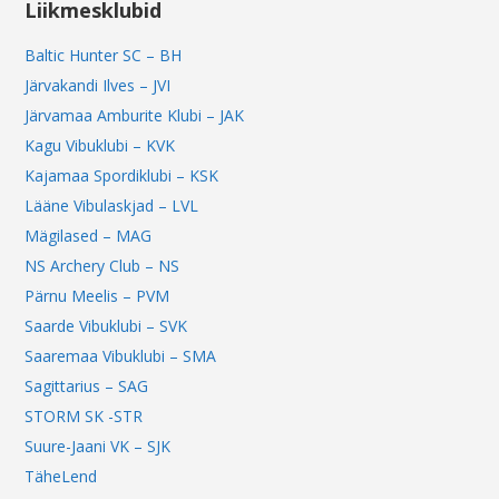
Liikmesklubid
Baltic Hunter SC – BH
Järvakandi Ilves – JVI
Järvamaa Amburite Klubi – JAK
Kagu Vibuklubi – KVK
Kajamaa Spordiklubi – KSK
Lääne Vibulaskjad – LVL
Mägilased – MAG
NS Archery Club – NS
Pärnu Meelis – PVM
Saarde Vibuklubi – SVK
Saaremaa Vibuklubi – SMA
Sagittarius – SAG
STORM SK -STR
Suure-Jaani VK – SJK
TäheLend