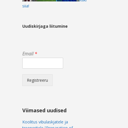
siia!
Uudiskirjaga liitumine
E
Email
*
m
a
i
l
E
Registreeru
m
a
i
l
*
Viimased uudised
Koolitus vibulaskjatele ja
treeneritele “Preparation of