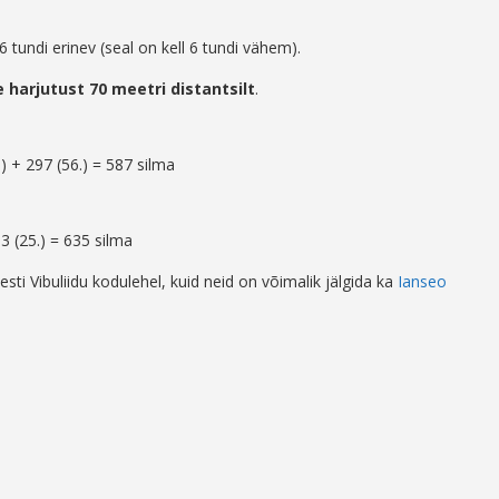
6 tundi erinev (seal on kell 6 tundi vähem).
 harjutust 70 meetri distantsilt
.
 + 297 (56.) = 587 silma
 (25.) = 635 silma
sti Vibuliidu kodulehel, kuid neid on võimalik jälgida ka
Ianseo