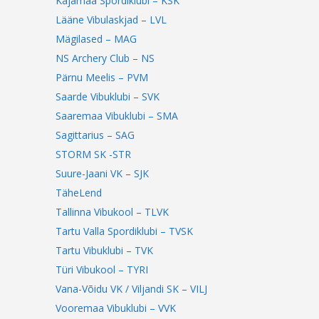
Kajamaa Spordiklubi – KSK
Lääne Vibulaskjad – LVL
Mägilased – MAG
NS Archery Club – NS
Pärnu Meelis – PVM
Saarde Vibuklubi – SVK
Saaremaa Vibuklubi – SMA
Sagittarius – SAG
STORM SK -STR
Suure-Jaani VK – SJK
TäheLend
Tallinna Vibukool – TLVK
Tartu Valla Spordiklubi – TVSK
Tartu Vibuklubi – TVK
Türi Vibukool – TYRI
Vana-Võidu VK / Viljandi SK – VILJ
Vooremaa Vibuklubi – VVK