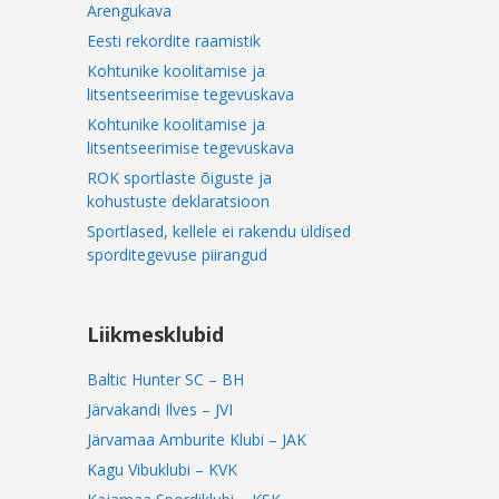
Arengukava
Eesti rekordite raamistik
Kohtunike koolitamise ja
litsentseerimise tegevuskava
Kohtunike koolitamise ja
litsentseerimise tegevuskava
ROK sportlaste õiguste ja
kohustuste deklaratsioon
Sportlased, kellele ei rakendu üldised
sporditegevuse piirangud
Liikmesklubid
Baltic Hunter SC – BH
Järvakandi Ilves – JVI
Järvamaa Amburite Klubi – JAK
Kagu Vibuklubi – KVK