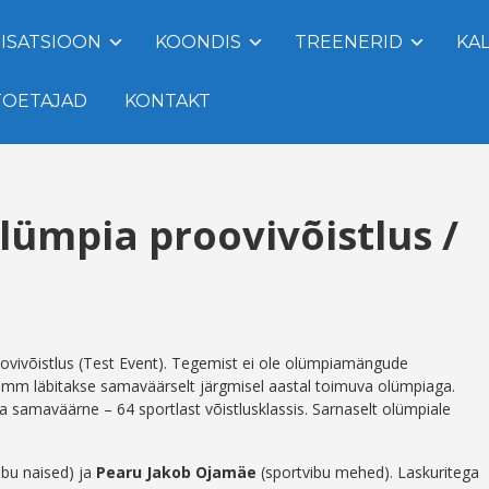
ISATSIOON
KOONDIS
TREENERID
KA
TOETAJAD
KONTAKT
lümpia proovivõistlus /
vivõistlus (Test Event). Tegemist ei ole olümpiamängude
ogramm läbitakse samaväärselt järgmisel aastal toimuva olümpiaga.
 samaväärne – 64 sportlast võistlusklassis. Sarnaselt olümpiale
ibu naised) ja
Pearu Jakob Ojamäe
(sportvibu mehed). Laskuritega