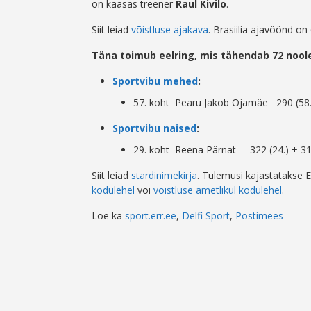
on kaasas treener
Raul Kivilo
.
Siit leiad
võistluse ajakava
. Brasiilia ajavöönd on 
Täna toimub eelring, mis tähendab 72 noole
Sportvibu mehed
:
57. koht Pearu Jakob Ojamäe 290 (58.)
Sportvibu naised
:
29. koht Reena Pärnat 322 (24.) + 313
Siit leiad
stardinimekirja
. Tulemusi kajastatakse Ee
kodulehel
või
võistluse ametlikul kodulehel
.
Loe ka
sport.err.ee
,
Delfi Sport
,
Postimees