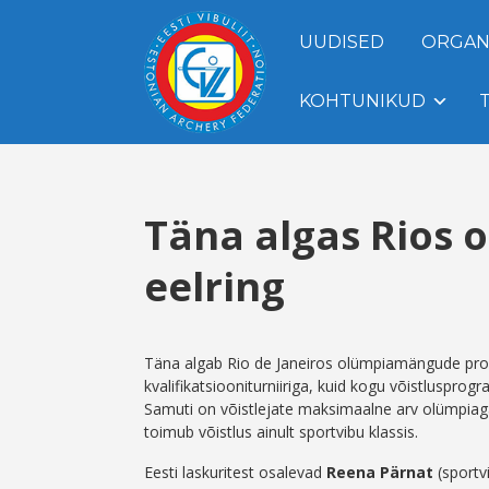
UUDISED
ORGAN
KOHTUNIKUD
Täna algas Rios o
eelring
Täna algab Rio de Janeiros olümpiamängude proo
kvalifikatsiooniturniiriga, kuid kogu võistluspr
Samuti on võistlejate maksimaalne arv olümpiaga
toimub võistlus ainult sportvibu klassis.
Eesti laskuritest osalevad
Reena Pärnat
(sportv