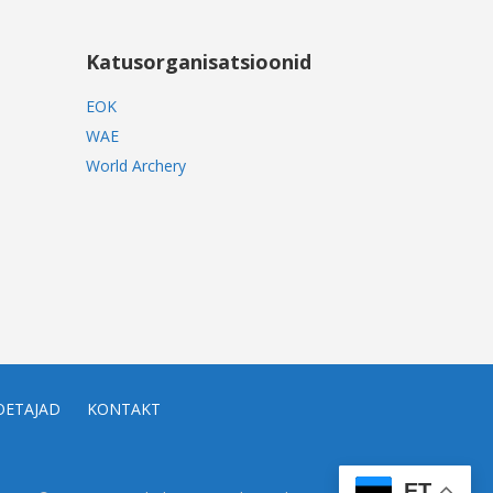
Katusorganisatsioonid
EOK
WAE
World Archery
OETAJAD
KONTAKT
ET