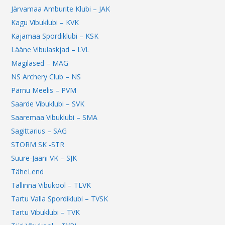
Järvamaa Amburite Klubi – JAK
Kagu Vibuklubi – KVK
Kajamaa Spordiklubi – KSK
Lääne Vibulaskjad – LVL
Mägilased – MAG
NS Archery Club – NS
Pärnu Meelis – PVM
Saarde Vibuklubi – SVK
Saaremaa Vibuklubi – SMA
Sagittarius – SAG
STORM SK -STR
Suure-Jaani VK – SJK
TäheLend
Tallinna Vibukool – TLVK
Tartu Valla Spordiklubi – TVSK
Tartu Vibuklubi – TVK