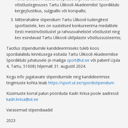
võistlustegevuses Tartu Ülikooli Akadeemilist Spordiklubi
kergejõustikus, sulgpallis või korvpallis;
Mitterahaline stipendium Tartu Ülikooli tudengitest
sportlastele, kes on suutelised konkureerima medalitele
Eesti meistrivõistlustel ja rahvusvahelistel võistlustel ning
kes esindavad Tartu Ülikooli üliõpilaste võistlussüsteemis;
Taotlus stipendiumile kandideerimiseks tuleb koos
spordialaliidu kinnitusega esitada Tartu Ülikooli Akadeemilise
Spordiklubi juhatusele (e-mailiga
sport@ut.ee
või paberil Ujula
4, Tartu, 51008) hiljemalt 31. augustil 2024.
Kogu info jagatavate stipendiumide ning kandideerimise
tingimuste kohta leiab
https://sport.ut.ee/spordistipendium
Küsimuste korral palun pöörduda Kadri Kriisa poole aadressil
kadri.kriisa@ut.ee
Varasemad stipendiaadid
2023