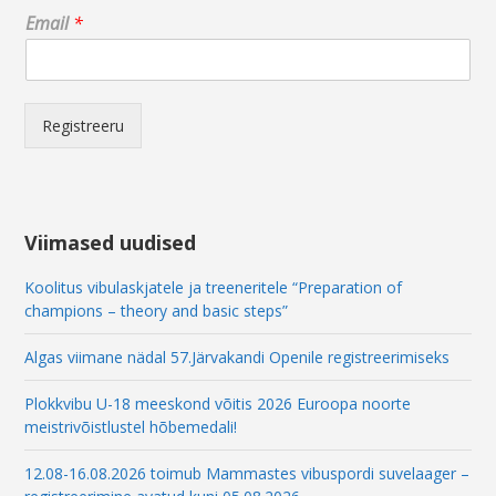
E
Email
*
m
a
i
l
E
Registreeru
m
a
i
l
E
Viimased uudised
m
a
Koolitus vibulaskjatele ja treeneritele “Preparation of
i
champions – theory and basic steps”
l
Algas viimane nädal 57.Järvakandi Openile registreerimiseks
Plokkvibu U-18 meeskond võitis 2026 Euroopa noorte
meistrivõistlustel hõbemedali!
12.08-16.08.2026 toimub Mammastes vibuspordi suvelaager –