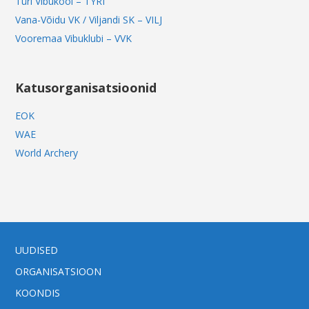
Türi Vibukool – TYRI
Vana-Võidu VK / Viljandi SK – VILJ
Vooremaa Vibuklubi – VVK
Katusorganisatsioonid
EOK
WAE
World Archery
UUDISED
ORGANISATSIOON
KOONDIS