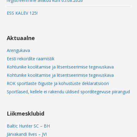
registreerimine avatud kuni 05.08.2026
ESS KALEV 125!
Aktuaalne
Arengukava
Eesti rekordite raamistik
Kohtunike koolitamise ja litsentseerimise tegevuskava
Kohtunike koolitamise ja litsentseerimise tegevuskava
ROK sportlaste õiguste ja kohustuste deklaratsioon
Sportlased, kellele ei rakendu üldised sporditegevuse piirangud
Liikmesklubid
Baltic Hunter SC – BH
Järvakandi Ilves – JVI