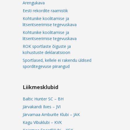
Arengukava
Eesti rekordite raamistik
Kohtunike koolitamise ja
litsentseerimise tegevuskava
Kohtunike koolitamise ja
litsentseerimise tegevuskava
ROK sportlaste õiguste ja
kohustuste deklaratsioon
Sportlased, kellele ei rakendu üldised
sporditegevuse piirangud
Liikmesklubid
Baltic Hunter SC – BH
Järvakandi Ilves – JVI
Järvamaa Amburite Klubi – JAK
Kagu Vibuklubi – KVK