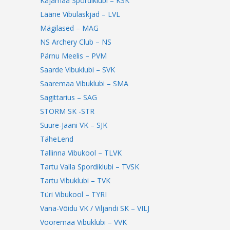
Kajamaa Spordiklubi – KSK
Lääne Vibulaskjad – LVL
Mägilased – MAG
NS Archery Club – NS
Pärnu Meelis – PVM
Saarde Vibuklubi – SVK
Saaremaa Vibuklubi – SMA
Sagittarius – SAG
STORM SK -STR
Suure-Jaani VK – SJK
TäheLend
Tallinna Vibukool – TLVK
Tartu Valla Spordiklubi – TVSK
Tartu Vibuklubi – TVK
Türi Vibukool – TYRI
Vana-Võidu VK / Viljandi SK – VILJ
Vooremaa Vibuklubi – VVK