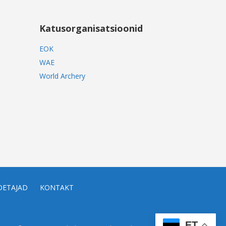
Katusorganisatsioonid
EOK
WAE
World Archery
OETAJAD
KONTAKT
ET