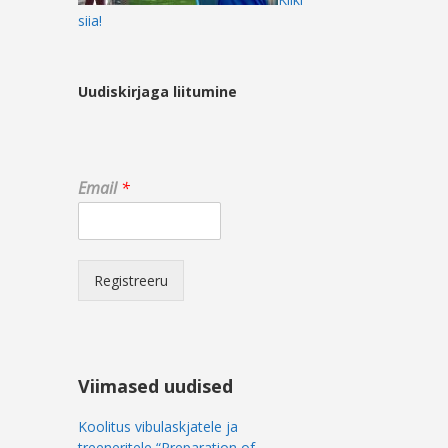
siia!
Uudiskirjaga liitumine
*
Email
*
E
m
a
i
l
Registreeru
E
m
a
i
l
Viimased uudised
Koolitus vibulaskjatele ja
treeneritele “Preparation of