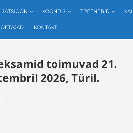
ISATSIOON
KOONDIS
TREENERID
KA
TOETAJAD
KONTAKT
eksamid toimuvad 21.
tembril 2026, Türil.
l.