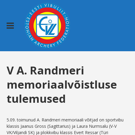
V A. Randmeri
memoriaalvõistluse
tulemused
5.09. toimunud A. Randmeri memoriaali võitjad on sportvibu
klassis Jaanus Gross (Sagittarius) ja Laura Nurmsalu (V-V
VK/Viljandi SK) ja plokkvibu klassis Evert Ressar (Türi