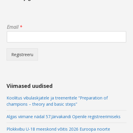
E
Email
*
m
a
i
l
E
Registreeru
m
a
i
l
E
Viimased uudised
m
a
Koolitus vibulaskjatele ja treeneritele “Preparation of
i
champions – theory and basic steps”
l
Algas viimane nädal 57.Järvakandi Openile registreerimiseks
Plokkvibu U-18 meeskond võitis 2026 Euroopa noorte