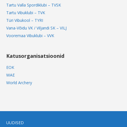
Tartu Valla Spordiklubi – TVSK
Tartu Vibuklubi – TVK
Türi Vibukool – TYRI
Vana-Võidu VK / Viljandi SK – VILJ
Vooremaa Vibuklubi – VVK
Katusorganisatsioonid
EOK
WAE
World Archery
UUDISED