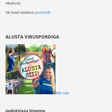
Vibukool).
Siit leiad võistluse
protokolli
.
ALUSTA VIBUSPORDIGA
Kliki siia!
Uudiskirjaga liitumine