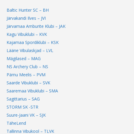
Baltic Hunter SC – BH
Järvakandi Ilves – JVI
Järvamaa Amburite Klubi – JAK
Kagu Vibuklubi – KVK
Kajamaa Spordiklubi – KSK
Lääne Vibulaskjad – LVL
Mägilased – MAG
NS Archery Club – NS
Pärnu Meelis – PVM
Saarde Vibuklubi – SVK
Saaremaa Vibuklubi – SMA
Sagittarius – SAG
STORM SK -STR
Suure-Jaani VK – SJK
TäheLend
Tallinna Vibukool – TLVK