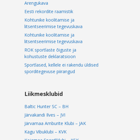
Arengukava
Eesti rekordite raamistik
Kohtunike koolitamise ja
litsentseerimise tegevuskava
Kohtunike koolitamise ja
litsentseerimise tegevuskava
ROK sportlaste õiguste ja
kohustuste deklaratsioon
Sportlased, kellele ei rakendu üldised
sporditegevuse piirangud
Liikmesklubid
Baltic Hunter SC – BH
Järvakandi Ilves – JVI
Järvamaa Amburite Klubi – JAK
Kagu Vibuklubi – KVK