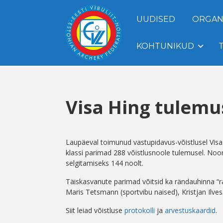
UUDISED
ORGAN
KOHTUNIKUD
Visa Hing tulemu
Laupäeval toimunud vastupidavus-võistlusel Visa 
klassi parimad 288 võistlusnoole tulemusel. Noore
selgitamiseks 144 noolt.
Täiskasvanute parimad võitsid ka rändauhinna “ra
Maris Tetsmann (sportvibu naised), Kristjan Ilve
Siit leiad võistluse
protokolli
ja
arvestuskaardid
.