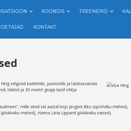
ISATSIOON
KOONDIS
TREENERID
KA
TOETAJAD
KONTAKT
sed
Hing selgusid kadettide, juunioride ja täiskasvanute
d, tidetid ja 30 meetri grupp lasid võitja
udmees”, mille viisid sel aastal koju Jevgeni Ikko (sportvibu mehed),
s (plokkvibu mehed), Hanna Liina Lippand (plokkvibu naised).