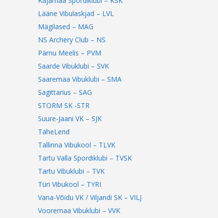
Kajamaa Spordiklubi – KSK
Lääne Vibulaskjad – LVL
Mägilased – MAG
NS Archery Club – NS
Pärnu Meelis – PVM
Saarde Vibuklubi – SVK
Saaremaa Vibuklubi – SMA
Sagittarius – SAG
STORM SK -STR
Suure-Jaani VK – SJK
TäheLend
Tallinna Vibukool – TLVK
Tartu Valla Spordiklubi – TVSK
Tartu Vibuklubi – TVK
Türi Vibukool – TYRI
Vana-Võidu VK / Viljandi SK – VILJ
Vooremaa Vibuklubi – VVK