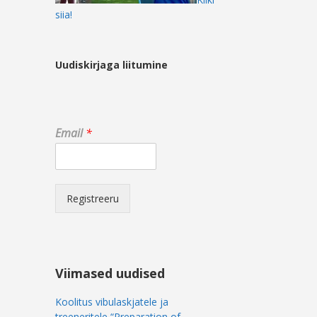
siia!
Uudiskirjaga liitumine
E
Email
*
m
a
i
l
E
Registreeru
m
a
i
l
E
Viimased uudised
m
a
Koolitus vibulaskjatele ja
i
treeneritele “Preparation of