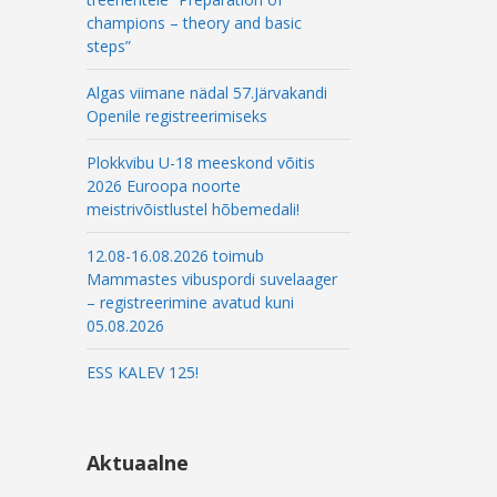
l
champions – theory and basic
steps”
Algas viimane nädal 57.Järvakandi
Openile registreerimiseks
Plokkvibu U-18 meeskond võitis
2026 Euroopa noorte
meistrivõistlustel hõbemedali!
12.08-16.08.2026 toimub
Mammastes vibuspordi suvelaager
– registreerimine avatud kuni
05.08.2026
ESS KALEV 125!
Aktuaalne