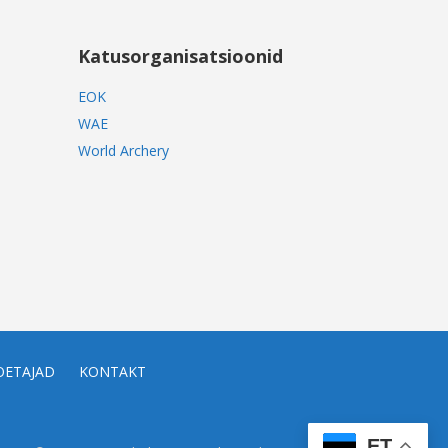
Katusorganisatsioonid
EOK
WAE
World Archery
OETAJAD
KONTAKT
ET