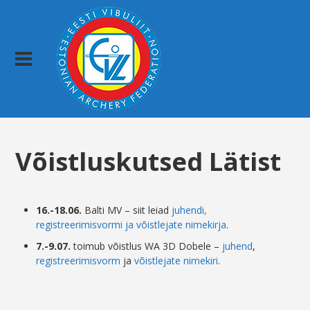
Võistluskutsed Lätist
16.-18.06.
Balti MV – siit leiad
juhendi,
registreerimisvormi ja võistlejate nimekirja
.
7.-9.07.
toimub võistlus WA 3D Dobele –
juhend
,
registreerimisvorm
ja
võistlejate nimekiri
.