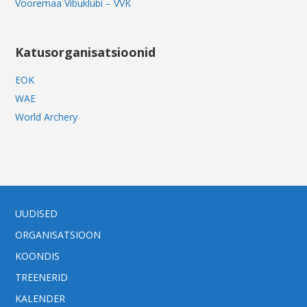
Vooremaa Vibuklubi – VVK
Katusorganisatsioonid
EOK
WAE
World Archery
UUDISED
ORGANISATSIOON
KOONDIS
TREENERID
KALENDER