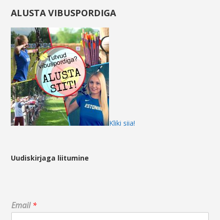
ALUSTA VIBUSPORDIGA
Kliki siia!
Uudiskirjaga liitumine
*
Email
*
*