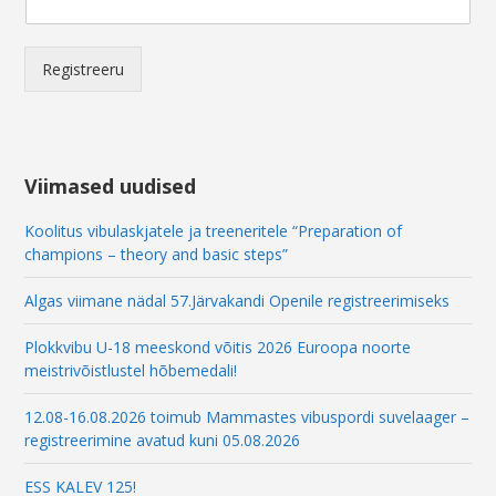
E
m
a
i
Registreeru
l
Viimased uudised
Koolitus vibulaskjatele ja treeneritele “Preparation of
champions – theory and basic steps”
Algas viimane nädal 57.Järvakandi Openile registreerimiseks
Plokkvibu U-18 meeskond võitis 2026 Euroopa noorte
meistrivõistlustel hõbemedali!
12.08-16.08.2026 toimub Mammastes vibuspordi suvelaager –
registreerimine avatud kuni 05.08.2026
ESS KALEV 125!