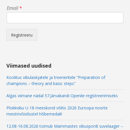
E
Email
*
m
a
i
l
E
Registreeru
m
a
i
l
*
Viimased uudised
Koolitus vibulaskjatele ja treeneritele “Preparation of
champions – theory and basic steps”
Algas viimane nädal 57.Järvakandi Openile registreerimiseks
Plokkvibu U-18 meeskond võitis 2026 Euroopa noorte
meistrivõistlustel hõbemedali!
12.08-16.08.2026 toimub Mammastes vibuspordi suvelaager –