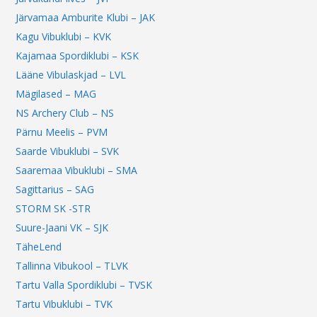
Järvamaa Amburite Klubi – JAK
Kagu Vibuklubi – KVK
Kajamaa Spordiklubi – KSK
Lääne Vibulaskjad – LVL
Mägilased – MAG
NS Archery Club – NS
Pärnu Meelis – PVM
Saarde Vibuklubi – SVK
Saaremaa Vibuklubi – SMA
Sagittarius – SAG
STORM SK -STR
Suure-Jaani VK – SJK
TäheLend
Tallinna Vibukool – TLVK
Tartu Valla Spordiklubi – TVSK
Tartu Vibuklubi – TVK