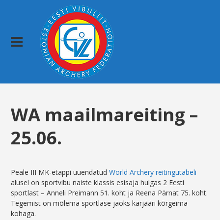
WA maailmareiting –
25.06.
Peale III MK-etappi uuendatud
World Archery reitingutabeli
alusel on sportvibu naiste klassis esisaja hulgas 2 Eesti
sportlast – Anneli Preimann 51. koht ja Reena Pärnat 75. koht.
Tegemist on mõlema sportlase jaoks karjääri kõrgeima
kohaga.