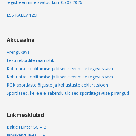
registreerimine avatud kuni 05.08.2026
ESS KALEV 125!
Aktuaalne
Arengukava
Eesti rekordite raamistik
Kohtunike koolitamise ja litsentseerimise tegevuskava
Kohtunike koolitamise ja litsentseerimise tegevuskava
ROK sportlaste õiguste ja kohustuste deklaratsioon
Sportlased, kellele ei rakendu üldised sporditegevuse piirangud
Liikmesklubid
Baltic Hunter SC – BH
Järvakandi Ilves – JVI