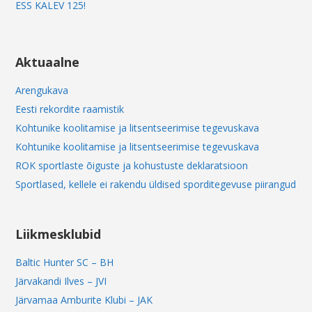
ESS KALEV 125!
Aktuaalne
Arengukava
Eesti rekordite raamistik
Kohtunike koolitamise ja litsentseerimise tegevuskava
Kohtunike koolitamise ja litsentseerimise tegevuskava
ROK sportlaste õiguste ja kohustuste deklaratsioon
Sportlased, kellele ei rakendu üldised sporditegevuse piirangud
Liikmesklubid
Baltic Hunter SC – BH
Järvakandi Ilves – JVI
Järvamaa Amburite Klubi – JAK