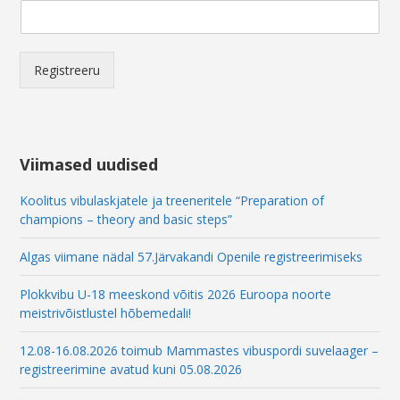
a
i
l
E
Registreeru
m
a
i
l
*
Viimased uudised
Koolitus vibulaskjatele ja treeneritele “Preparation of
champions – theory and basic steps”
Algas viimane nädal 57.Järvakandi Openile registreerimiseks
Plokkvibu U-18 meeskond võitis 2026 Euroopa noorte
meistrivõistlustel hõbemedali!
12.08-16.08.2026 toimub Mammastes vibuspordi suvelaager –
registreerimine avatud kuni 05.08.2026