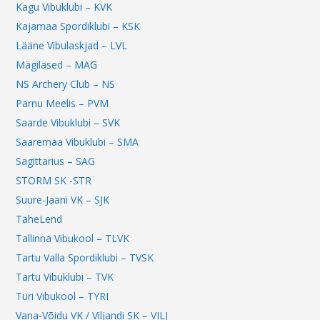
Kagu Vibuklubi – KVK
Kajamaa Spordiklubi – KSK
Lääne Vibulaskjad – LVL
Mägilased – MAG
NS Archery Club – NS
Pärnu Meelis – PVM
Saarde Vibuklubi – SVK
Saaremaa Vibuklubi – SMA
Sagittarius – SAG
STORM SK -STR
Suure-Jaani VK – SJK
TäheLend
Tallinna Vibukool – TLVK
Tartu Valla Spordiklubi – TVSK
Tartu Vibuklubi – TVK
Türi Vibukool – TYRI
Vana-Võidu VK / Viljandi SK – VILJ