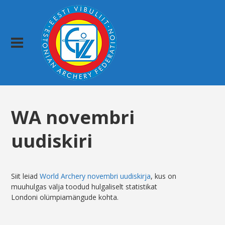
WA novembri
uudiskiri
Siit leiad
World Archery novembri uudiskirja
, kus on
muuhulgas välja toodud hulgaliselt statistikat
Londoni olümpiamängude kohta.