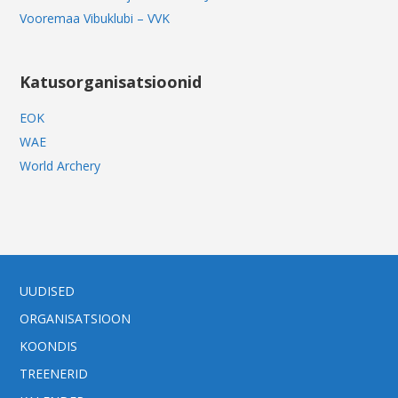
Vooremaa Vibuklubi – VVK
Katusorganisatsioonid
EOK
WAE
World Archery
UUDISED
ORGANISATSIOON
KOONDIS
TREENERID