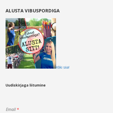
ALUSTA VIBUSPORDIGA
Kliki siia!
Uudiskirjaga liitumine
E
Email
*
m